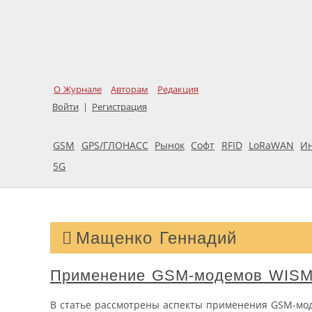
О Журнале
Авторам
Редакция
Войти
|
Регистрация
GSM
GPS/ГЛОНАСС
Рынок
Софт
RFID
LoRaWAN
И
5G
Мащенко Геннадий
Применение GSM-модемов WISMO
В статье рассмотрены аспекты применения GSM-мод