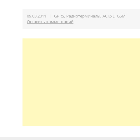
09.03.2011
|
GPRS
,
Радиотерминалы
,
ACKУE
,
GSM
Оставить комментарий