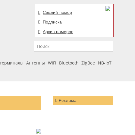
Свежий номер
Подписка
Архив номеров
Поиск
отерминалы
Антенны
WiFi
Bluetooth
ZigBee
NB-IoT
Реклама