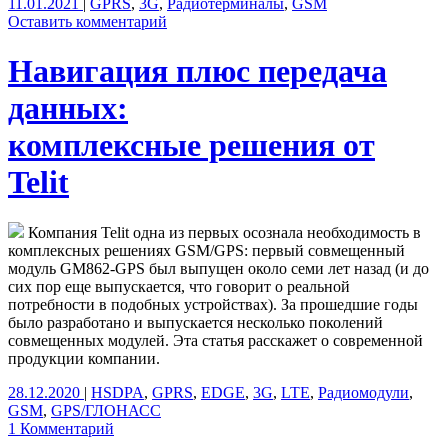
11.01.2021
|
GPRS
,
3G
,
Радиотерминалы
,
GSM
Оставить комментарий
Навигация плюс передача
данных:
комплексные решения от
Telit
Компания Telit одна из первых осознала необходимость в
комплексных решениях GSM/GPS: первый совмещенный
модуль GM862-GPS был выпущен около семи лет назад (и до
сих пор еще выпускается, что говорит о реальной
потребности в подобных устройствах). За прошедшие годы
было разработано и выпускается несколько поколений
совмещенных модулей. Эта статья расскажет о современной
продукции компании.
28.12.2020
|
HSDPA
,
GPRS
,
EDGE
,
3G
,
LTE
,
Радиомодули
,
GSM
,
GPS/ГЛОНАСС
1 Комментарий