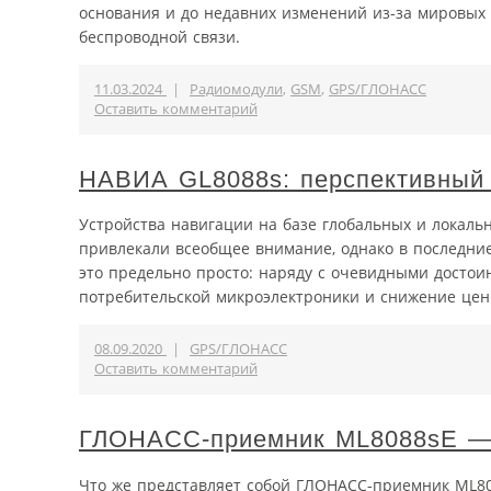
основания и до недавних изменений из-за мировых 
беспроводной связи.
11.03.2024
|
Радиомодули
,
GSM
,
GPS/ГЛОНАСС
Оставить комментарий
НАВИА GL8088s: перспективный
Устройства навигации на базе глобальных и локаль
привлекали всеобщее внимание, однако в последние
это предельно просто: наряду с очевидными достои
потребительской микроэлектроники и снижение цен 
08.09.2020
|
GPS/ГЛОНАСС
Оставить комментарий
ГЛОНАСС-приемник ML8088sЕ —
Что же представляет собой ГЛОНАСС-приемник ML8