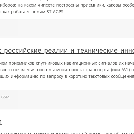
риборов: на каком чипсете построены приемники, каковы особ
я как работает режим ST-AGPS.
 российские реалии и технические инн
ием приемников спутниковых навигационных сигналов их нач
своего появления системы мониторинга транспорта (или AVL) 
вших информацию по запросу в коротких текстовых сообщени
,
GSM
m