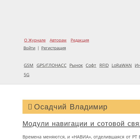
О Журнале
Авторам
Редакция
Войти
|
Регистрация
GSM
GPS/ГЛОНАСС
Рынок
Софт
RFID
LoRaWAN
И
5G
Осадчий Владимир
Модули навигации и сотовой св
Времена меняются, и «НАВИА», отделившаяся от PT E