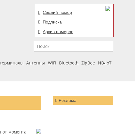
Свежий номер
Подписка
Архив номеров
Поиск
отерминалы
Антенны
WiFi
Bluetooth
ZigBee
NB-IoT
Реклама
и от момента