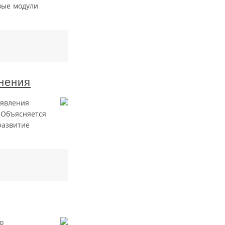
вые модули
нения
оявления
 Объясняется
развитие
о