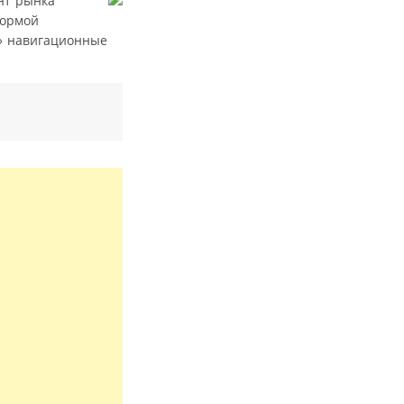
нт рынка
нормой
ь» навигационные