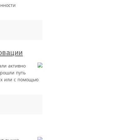
енности
овации
али активно
прошли путь
ях или с помощью