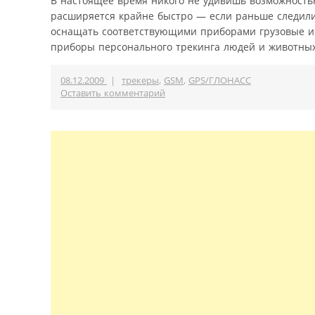
В настоящее время никого не удивишь возможность
расширяется крайне быстро — если раньше следили
оснащать соответствующими приборами грузовые и 
приборы персонального трекинга людей и животных
08.12.2009
|
трекеры
,
GSM
,
GPS/ГЛОНАСС
Оставить комментарий