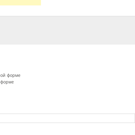
ной форме
 форме