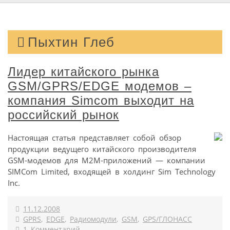
Пыхтин Глеб
Лидер китайского рынка
GSM/GPRS/EDGE модемов –
компания Simcom выходит на
российский рынок
Настоящая статья представляет собой обзор
продукции ведущего китайского производителя
GSM-модемов для M2M-приложений — компании
SIMCom Limited, входящей в холдинг Sim Technology
Inc.
11.12.2008
GPRS
,
EDGE
,
Радиомодули
,
GSM
,
GPS/ГЛОНАСС
1 Комментарий