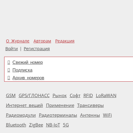
О Журнале
Авторам
Редакция
Войти
|
Регистрация
Свежий номер
Подписка
Архив номеров
GSM
GPS/ГЛОНАСС
Рынок
Софт
RFID
LoRaWAN
Интернет вещей
Применение
Трансиверы
Радиомодули
Радиотерминалы
Антенны
WiFi
Bluetooth
ZigBee
NB-IoT
5G