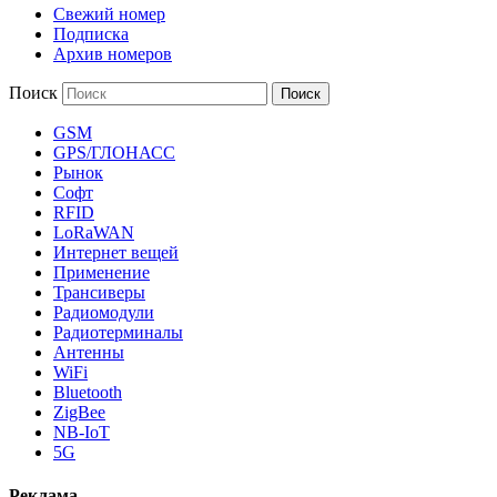
Свежий номер
Подписка
Архив номеров
Поиск
GSM
GPS/ГЛОНАСС
Рынок
Софт
RFID
LoRaWAN
Интернет вещей
Применение
Трансиверы
Радиомодули
Радиотерминалы
Антенны
WiFi
Bluetooth
ZigBee
NB-IoT
5G
Реклама