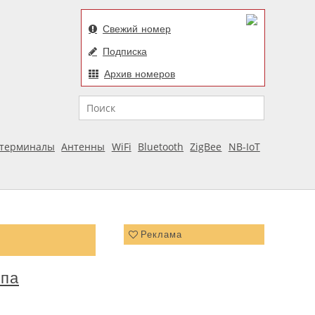
Свежий номер
Подписка
Архив номеров
Поиск
отерминалы
Антенны
WiFi
Bluetooth
ZigBee
NB-IoT
Реклама
ипа