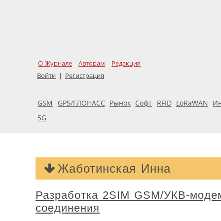
О Журнале
Авторам
Редакция
Войти
|
Регистрация
GSM
GPS/ГЛОНАСС
Рынок
Софт
RFID
LoRaWAN
И
5G
Жаботинская Инна
Разработка 2SIM GSM/УКВ-модем
соединения