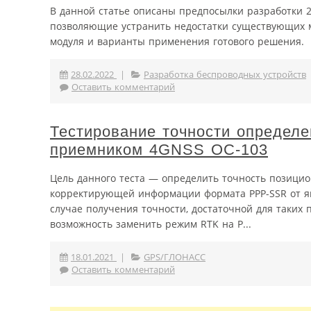
В данной статье описаны предпосылки разработки 
позволяющие устранить недостатки существующих м
модуля и варианты применения готового решения.
28.02.2022
|
Разработка беспроводных устройств
Оставить комментарий
Тестирование точности определ
приемником 4GNSS ОС-103
Цель данного теста — определить точность позицио
корректирующей информации формата PPP-SSR от яп
случае получения точности, достаточной для таких п
возможность заменить режим RTK на P...
18.01.2021
|
GPS/ГЛОНАСС
Оставить комментарий