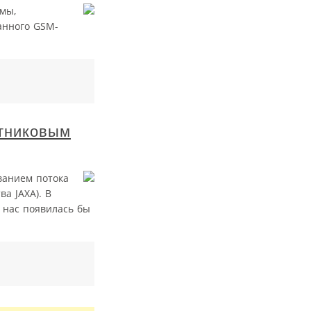
мы,
анного GSM-
утниковым
ванием потока
а JAXA). В
у нас появилась бы