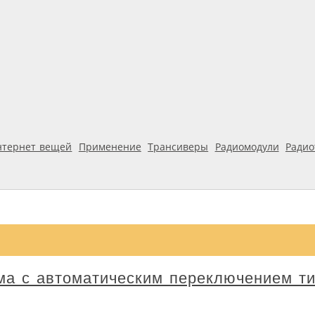
нтернет вещей
Применение
Трансиверы
Радиомодули
Ради
а с автоматическим переключением т