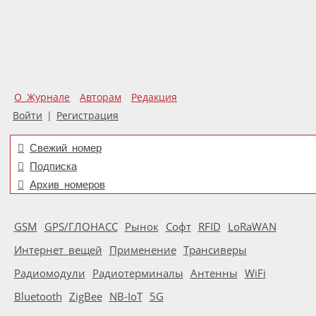
О Журнале
Авторам
Редакция
Войти
|
Регистрация
Свежий номер
Подписка
Архив номеров
GSM
GPS/ГЛОНАСС
Рынок
Софт
RFID
LoRaWAN
Интернет вещей
Применение
Трансиверы
Радиомодули
Радиотерминалы
Антенны
WiFi
Bluetooth
ZigBee
NB-IoT
5G