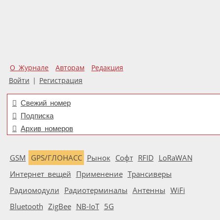
О Журнале
Авторам
Редакция
Войти
|
Регистрация
Свежий номер
Подписка
Архив номеров
GSM
GPS/ГЛОНАСС
Рынок
Софт
RFID
LoRaWAN
Интернет вещей
Применение
Трансиверы
Радиомодули
Радиотерминалы
Антенны
WiFi
Bluetooth
ZigBee
NB-IoT
5G