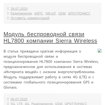
28.07.2020
Радиомодули
,
eMTC
,
NB-IoT
,
GSM
,
GPS/ГЛОНАСС
Оставить комментарий
Модуль беспроводной связи
HL7800 компании Sierra Wireless
В статье приведена краткая информация о
модуле беспроводной связи и
позиционирования HL7800 компании Sierra Wireless,
предназначенном для использования в системах
«Интернета вещей» с низким энергопотреблением.
Модуль поддерживает работу в сетях 4G (LTE) и с
системами глобального позиционирования GPS и
Glonass.
06.07.2020
3G
,
LTE
,
4G
,
Радиомодули
,
GSM
,
GPS/ГЛОНАСС