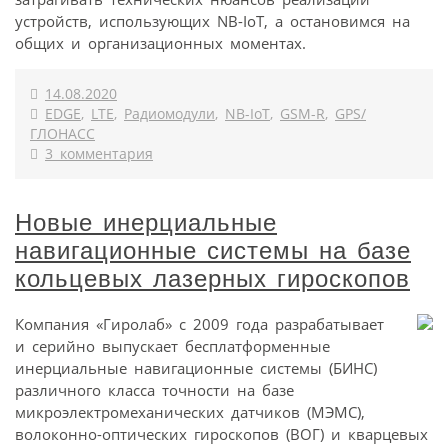
устройств, использующих NB-­IoT, а остановимся на
общих и организационных моментах.
14.08.2020
EDGE
,
LTE
,
Радиомодули
,
NB-IoT
,
GSM-R
,
GPS/
ГЛОНАСС
3 комментария
Новые инерциальные
навигационные системы на базе
кольцевых лазерных гироскопов
Компания «Гиролаб» с 2009 года разрабатывает
и серийно выпускает бесплатформенные
инерциальные навигационные системы (БИНС)
различного класса точности на базе
микроэлектромеханических датчиков (МЭМС),
волоконно-оптических гироскопов (ВОГ) и кварцевых