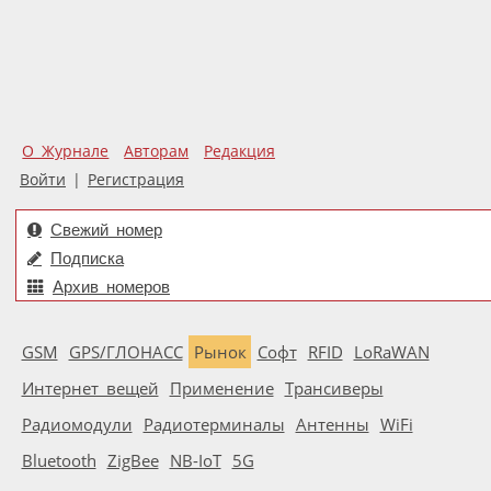
О Журнале
Авторам
Редакция
Войти
|
Регистрация
Свежий номер
Подписка
Архив номеров
GSM
GPS/ГЛОНАСС
Рынок
Софт
RFID
LoRaWAN
Интернет вещей
Применение
Трансиверы
Радиомодули
Радиотерминалы
Антенны
WiFi
Bluetooth
ZigBee
NB-IoT
5G