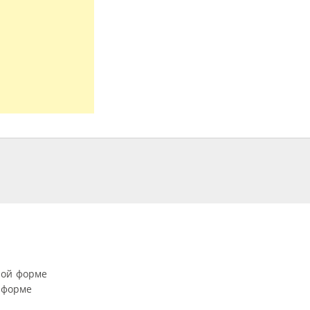
ной форме
 форме