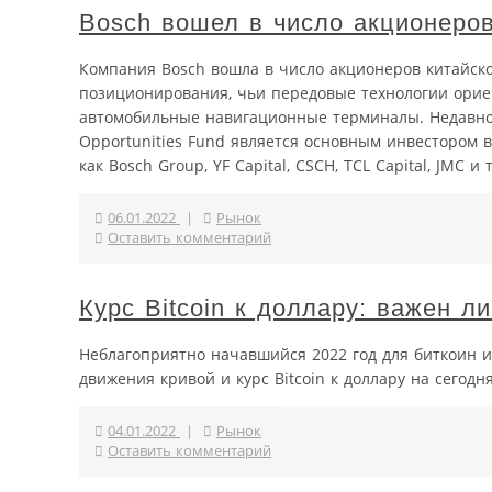
Bosch вошел в число акционеров 
Компания Bosch вошла в число акционеров китайско
позиционирования, чьи передовые технологии орие
автомобильные навигационные терминалы. Недавно з
Opportunities Fund является основным инвестором 
как Bosch Group, YF Capital, CSCH, TCL Capital, JMC и 
06.01.2022
|
Рынок
Оставить комментарий
Курс Bitcoin к доллару: важен л
Неблагоприятно начавшийся 2022 год для биткоин и
движения кривой и курс Bitcoin к доллару на сегодн
04.01.2022
|
Рынок
Оставить комментарий