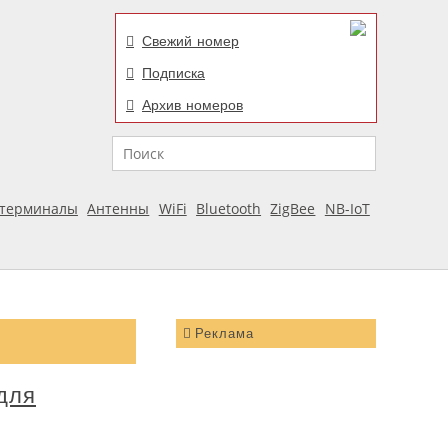
Свежий номер
Подписка
Архив номеров
Поиск
отерминалы
Антенны
WiFi
Bluetooth
ZigBee
NB-IoT
Реклама
для