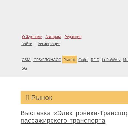
О Журнале
Авторам
Редакция
Войти
|
Регистрация
GSM
GPS/ГЛОНАСС
Рынок
Софт
RFID
LoRaWAN
И
5G
Рынок
Выставка «Электроника-Транспо
пассажирского транспорта