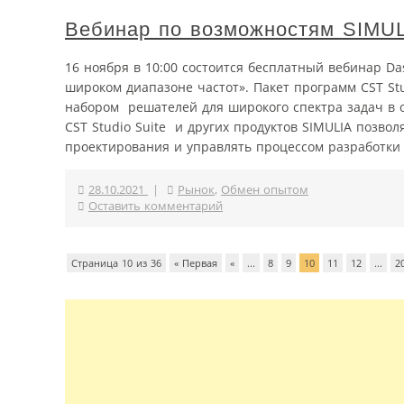
Вебинар по возможностям SIMULI
16 ноября в 10:00 состоится бесплатный вебинар D
широком диапазоне частот». Пакет программ CST St
набором решателей для широкого спектра задач в 
CST Studio Suite и других продуктов SIMULIA позв
проектирования и управлять процессом разработки 
28.10.2021
|
Рынок
,
Обмен опытом
Оставить комментарий
Страница 10 из 36
« Первая
«
...
8
9
10
11
12
...
2