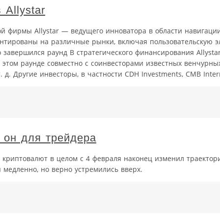
Allystar
й фирмы Allystar — ведущего инноватора в области навигаци
нтированы на различные рынки, включая пользовательскую э
авершился раунд B стратегического финансирования Allystar.
в этом раунде совместно с соинвесторами известных венчурны
т. д. Другие инвесторы, в частности CDH Investments, CMB Interna
и он для трейдера
 криптовалют в целом с 4 февраля наконец изменил траектор
я медленно, но верно устремились вверх.