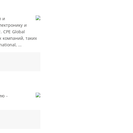
и и
лектронику и
 CPE Global
х компаний, таких
tional, ...
ию -