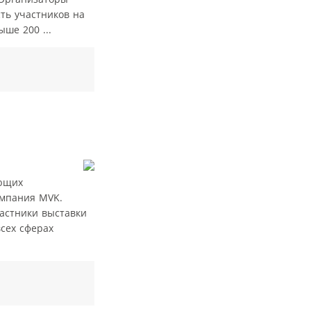
ть участников на
ше 200 ...
ающих
омпания MVK.
частники выставки
сех сферах