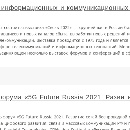
 информационных и коммуникационных 
р» состоится выставка «Связь-2022» — крупнейшая в России би
тавщиков и новых каналов сбыта, выработки новых решений 
лекоммуникаций. Выставка проводится с 1975 года и являетс
 сфере телекоммуникаций и информационных технологий. Мер
бъединяющей несколько выставок, форумов и конференций в с
форума «5G Future Russia 2021. Развит
-форум «5G Future Russia 2021. Развитие сетей беспроводной 
а цифрового развития, связи и массовых коммуникаций РФ и 
, Keysight Technologies, CDNvideo, Fortinet и «Русские Башни»