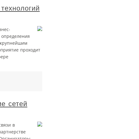
технологий
знес-
и определения
я крупнейшим
оприятие проходит
фере
ие сетей
связи в
партнерстве
. Организаторы