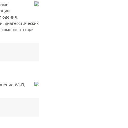
нные
зации
людения,
и, диагностических
и компоненты для
нение Wi-Fi,