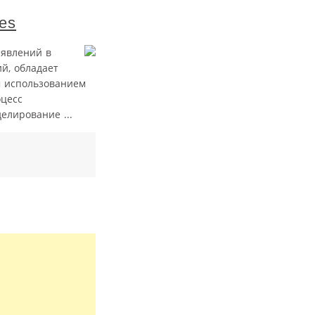
es
 явлений в
й, обладает
м использованием
оцесс
елирование ...