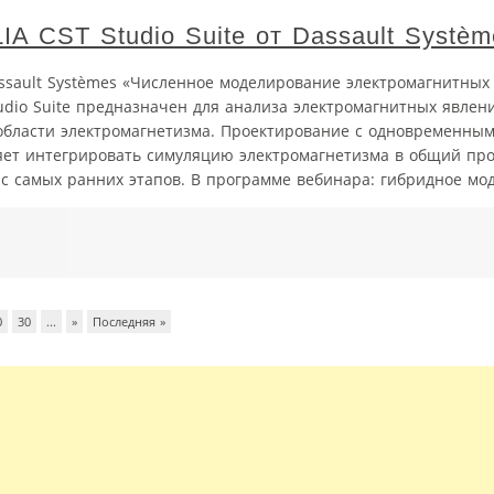
A CST Studio Suite от Dassault Systèm
assault Systèmes «Численное моделирование электромагнитных
udio Suite предназначен для анализа электромагнитных явлени
области электромагнетизма. Проектирование с одновременны
оляет интегрировать симуляцию электромагнетизма в общий пр
с самых ранних этапов. В программе вебинара: гибридное мод
0
30
...
»
Последняя »