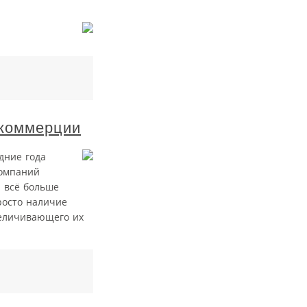
 коммерции
дние года
компаний
 всё больше
росто наличие
величивающего их