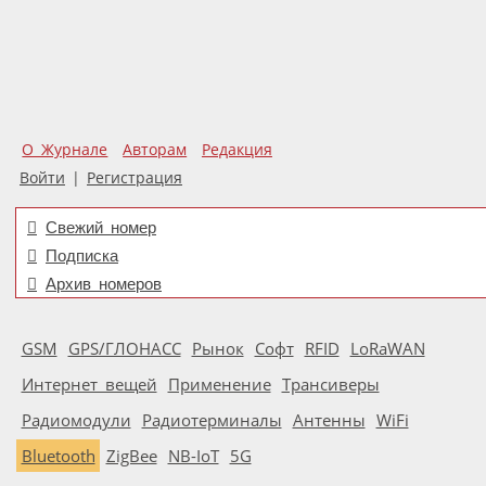
О Журнале
Авторам
Редакция
Войти
|
Регистрация
Свежий номер
Подписка
Архив номеров
GSM
GPS/ГЛОНАСС
Рынок
Софт
RFID
LoRaWAN
Интернет вещей
Применение
Трансиверы
Радиомодули
Радиотерминалы
Антенны
WiFi
Bluetooth
ZigBee
NB-IoT
5G