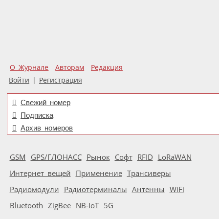
О Журнале
Авторам
Редакция
Войти
|
Регистрация
Свежий номер
Подписка
Архив номеров
GSM
GPS/ГЛОНАСС
Рынок
Софт
RFID
LoRaWAN
Интернет вещей
Применение
Трансиверы
Радиомодули
Радиотерминалы
Антенны
WiFi
Bluetooth
ZigBee
NB-IoT
5G