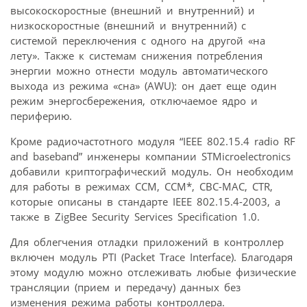
высокоскоростные (внешний и внутренний) и
низкоскоростные (внешний и внутренний) с
системой переключения с одного на другой «на
лету». Также к системам снижения потребления
энергии можно отнести модуль автоматического
выхода из режима «сна» (AWU): он дает еще один
режим энергосбережения, отключаемое ядро и
периферию.
Кроме радиочастотного модуля “IEEE 802.15.4 radio RF
and baseband” инженеры компании STMicroelectronics
добавили криптографический модуль. Он необходим
для работы в режимах CCM, CCM*, CBC-MAC, CTR,
которые описаны в стандарте IEEE 802.15.4-2003, а
также в ZigBee Security Services Specification 1.0.
Для облегчения отладки приложений в контроллер
включен модуль PTI (Packet Trace Interface). Благодаря
этому модулю можно отслеживать любые физические
трансляции (прием и передачу) данных без
изменения режима работы контроллера.