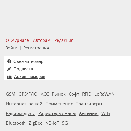
О Журнале
Авторам
Редакция
Войти
|
Регистрация
Свежий номер
Подписка
Архив номеров
GSM
GPS/ГЛОНАСС
Рынок
Софт
RFID
LoRaWAN
Интернет вещей
Применение
Трансиверы
Радиомодули
Радиотерминалы
Антенны
WiFi
Bluetooth
ZigBee
NB-IoT
5G