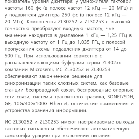
показатель уровня джиттера: у умножителя тактовой
частоты 160 фс (в полосе частот 12 кГц — 20 МГц) и
у подавителя джиттера 250 фс (в полосе 12 кГц —
20 МГц). Компоненты ZL30252 и ZL30253 с высокой
точностью преобразуют входную частоту, чье
значение находится в диапазоне 1 кГц — 1,25 ГГц в
выходную частоту от 1 Гц до 1,035 ГГц с полосой
пропускания схемы подавления джиттера от 14 до
500 Гц. При использовании совместно с
распараллеливающими буферами серии ZL402xx
компании Microsemi, ИС ZL30252 и ZL30253
обеспечивают законченное решение для
синхронизации таких сложных систем, как базовые
станции беспроводной связи, беспроводные опорные
сети связи, системы транзитного трафика, SONET/SDH,
GE, 10G/40G/100G Ethernet, оптические применения и
устройства хранения информации.
ИС ZL30252 и ZL30253 имеют настраиваемые выходы
тактовых сигналов и обеспечивают автоматическую
самоконфигурацию при включении питания