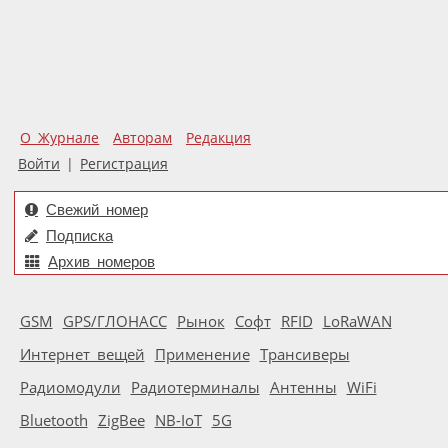
О Журнале
Авторам
Редакция
Войти
|
Регистрация
Свежий номер
Подписка
Архив номеров
GSM
GPS/ГЛОНАСС
Рынок
Софт
RFID
LoRaWAN
Интернет вещей
Применение
Трансиверы
Радиомодули
Радиотерминалы
Антенны
WiFi
Bluetooth
ZigBee
NB-IoT
5G