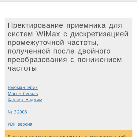
Пректирование приемника для
систем WiMax с дискретизацией
промежуточной частоты,
полученной после двойного
преобразования с понижением
частоты
Ньюман Эрик
Массе Сесиль
Хамзин Наджим
№ 3’2008
PDF версия
В статье описывается приемник с дискретизацией