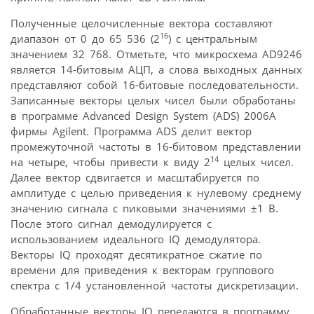
Полученные целочисленные вектора составляют
16
диапазон от 0 до 65 536 (2
) с центральным
значением 32 768. Отметьте, что микросхема AD9246
является 14-битовым АЦП, а слова выходных данных
представляют собой 16-битовые последовательности.
Записанные векторы целых чисел были обработаны
в программе Advanced Design System (ADS) 2006A
фирмы Agilent. Программа ADS делит вектор
промежуточной частоты в 16-битовом представлении
14
на четыре, чтобы привести к виду 2
целых чисел.
Далее вектор сдвигается и масштабируется по
амплитуде с целью приведения к нулевому среднему
значению сигнала с пиковыми значениями ±1 В.
После этого сигнал демодулируется с
использованием идеального IQ демодулятора.
Векторы IQ проходят десятикратное сжатие по
времени для приведения к векторам группового
спектра с 1/4 установленной частоты дискретизации.
Обработанные векторы IQ передаются в программу