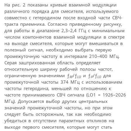
На рис. 2 показаны кривые взаимной модуляции
различного порядка для смесителя, используемого
совместно с гетеродином после входной части СВЧ-
тракта приемника. Согласно приведенному рисунку,
для работы в диапазоне 2,3–2,4 ГГц с минимальным
числом компонентов взаимной модуляции в спектре
на выходе смесителя, которые могут вмешиваться в
полезный сигнал, необходимо выбрать первую
промежуточную частоту в интервале 210–400 МГц.
Серая заштрихованная область определяет
относительную ширину рабочей полосы частот,
ограниченную значениями ƒ
/ƒ
и ƒ
/ƒ
для
RF
LO
IF
LO
промежуточной частоты 374 МГц с использованием
частоты гетеродина, меньшей по отношению к
частоте принимаемого СВЧ сигнала (LO1 = 1926–2026
МГц). Допускается выбор других центральных
значений промежуточной частоты, но при этом
следует быть осторожным, так как необходимо
убедиться в отсутствии паразитных откликов на
выходе первого смесителя, которые могут стать