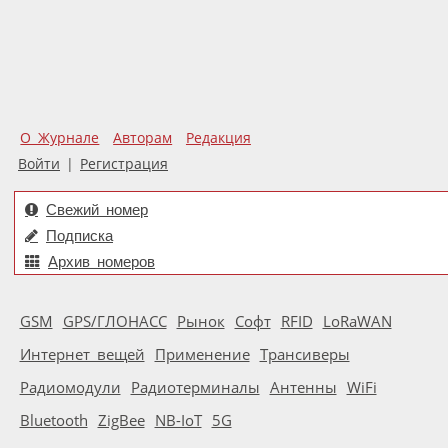
О Журнале
Авторам
Редакция
Войти
|
Регистрация
Свежий номер
Подписка
Архив номеров
GSM
GPS/ГЛОНАСС
Рынок
Софт
RFID
LoRaWAN
Интернет вещей
Применение
Трансиверы
Радиомодули
Радиотерминалы
Антенны
WiFi
Bluetooth
ZigBee
NB-IoT
5G