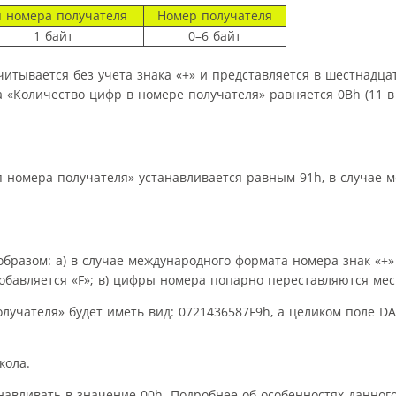
 номера получателя
Номер получателя
1 байт
0–6 байт
вается без учета знака «+» и представляется в шестнадца
 «Количество цифр в номере получателя» равняется 0Bh (11 в
 номера получателя» устанавливается равным 91h, в случае 
разом: а) в случае международного формата номера знак «+» 
добавляется «F»; в) цифры номера попарно переставляются мес
лучателя» будет иметь вид: 0721436587F9h, а целиком поле D
кола.
навливать в значение 00h. Подробнее об особенностях данног