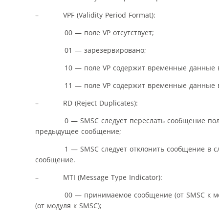
– VPF (Validity Period Format):
00 — поле VP отсутствует;
01 — зарезервировано;
10 — поле VP содержит временные данные в о
11 — поле VP содержит временные данные в 
– RD (Reject Duplicates):
0 — SMSC следует переслать сообщение получате
предыдущее сообщение;
1 — SMSC следует отклонить сообщение в случае
сообщение.
– MTI (Message Type Indicator):
00 — принимаемое сообщение (от SMSC к моду
(от модуля к SMSC);