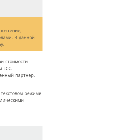
почтение,
олами. В данной
y.
ой стоимости
м LCC.
венный партнер.
 текстовом режиме
ллическими