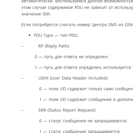
автоматически. Воспользуемся данной возможностью
этом случае содержимое PDU не зависит от использ
значение 00h.
Если потребуется считать номер Центра SMS из GS
PDU Type — тип PDU.
– RP (Reply Path):
0 — путь для ответа не определен;
1 — путь для ответа определен, используется т
– UDHI (User Data Header Included):
0 — поле UD содержит только само сообщен
1 — поле UD содержит сообщение и дополните
– SRR (Status Report Request):
0 — статус сообщения не запрашивается;
1 — статус сообщения запрашивается.