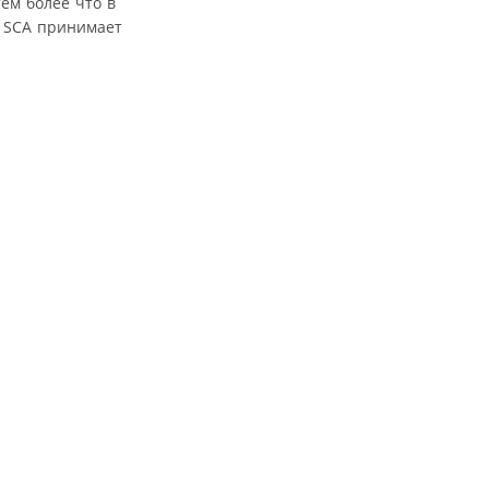
ем более что в
е SCA принимает