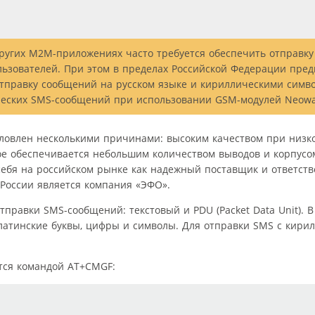
других M2M-приложениях часто требуется обеспечить отправку
зователей. При этом в пределах Российской Федерации пред
отправку сообщений на русском языке и кириллическими симв
ических SMS-сообщений при использовании GSM-модулей Neowa
ловлен несколькими причинами: высоким качеством при низк
ое обеспечивается небольшим количеством выводов и корпусо
себя на российском рынке как надежный поставщик и ответст
оссии является компания «ЭФО».
равки SMS-сообщений: текстовый и PDU (Packet Data Unit). В
латинские буквы, цифры и символы. Для отправки SMS с кири
тся командой AT+CMGF: