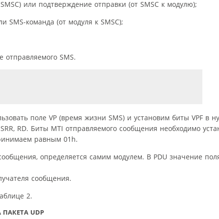
C) или подтверждение отправки (от SMSC к модулю);
SMS-команда (от модуля к SMSC);
ае отправляемого SMS.
зовать поле VP (время жизни SMS) и установим биты VPF в н
, SRR, RD. Биты MTI отправляемого сообщения необходимо уста
принимаем равным 01h.
сообщения, определяется самим модулем. В PDU значение пол
олучателя сообщения.
аблице 2.
 ПАКЕТА UDP