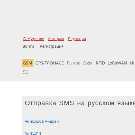
О Журнале
Авторам
Редакция
Войти
|
Регистрация
GSM
GPS/ГЛОНАСС
Рынок
Софт
RFID
LoRaWAN
И
5G
Отправка SMS на русском язы
Анисимов Андрей
№ 4’2014