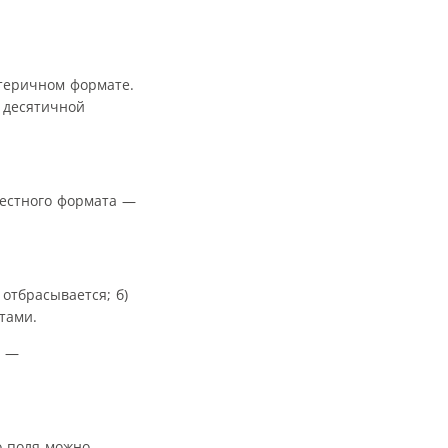
теричном формате.
 десятичной
местного формата —
отбрасывается; б)
тами.
A —
о поля можно