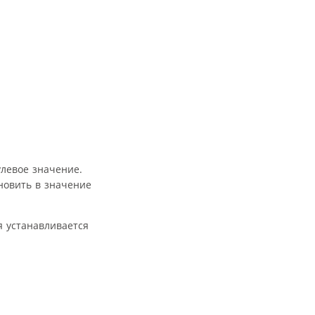
улевое значение.
новить в значение
я устанавливается