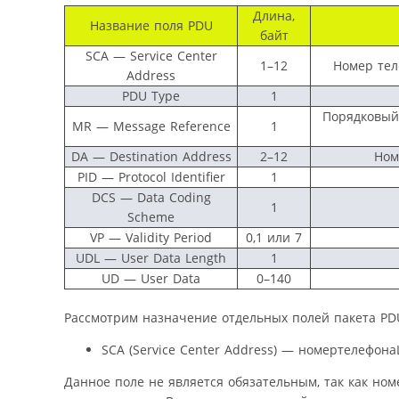
Длина,
Название поля PDU
байт
SCA — Service Center
1–12
Номер тел
Address
PDU Type
1
Порядковый
MR — Message Reference
1
DA — Destination Address
2–12
Ном
PID — Protocol Identifier
1
DCS — Data Coding
1
Scheme
VP — Validity Period
0,1 или 7
UDL — User Data Length
1
UD — User Data
0–140
Рассмотрим назначение отдельных полей пакета PD
SCA (Service Center Address) — номертелефон
Данное поле не является обязательным, так как но