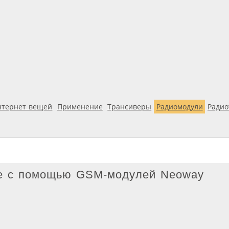
нтернет вещей
Применение
Трансиверы
Радиомодули
Ради
ке с помощью GSM-модулей Neoway