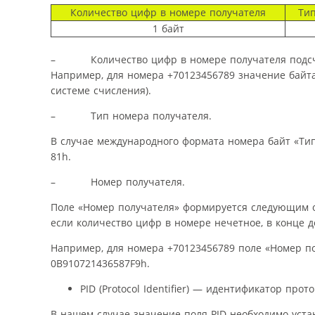
Количество цифр в номере получателя
Тип
1 байт
– Количество цифр в номере получателя подсчиты
Например, для номера +70123456789 значение байта
системе счисления).
– Тип номера получателя.
В случае международного формата номера байт «Тип
81h.
– Номер получателя.
Поле «Номер получателя» формируется следующим об
если количество цифр в номере нечетное, в конце 
Например, для номера +70123456789 поле «Номер по
0B910721436587F9h.
PID (Protocol Identifier) — идентификатор прото
В нашем случае значение поля PID необходимо уста