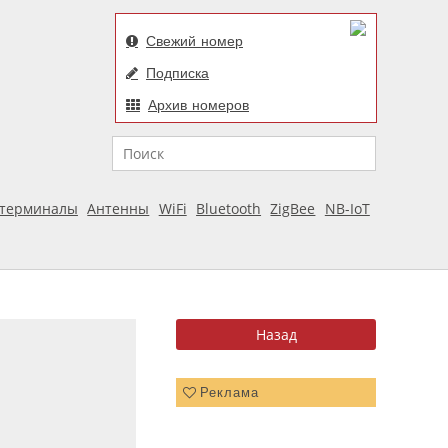
Свежий номер
Подписка
Архив номеров
Поиск
отерминалы
Антенны
WiFi
Bluetooth
ZigBee
NB-IoT
Реклама