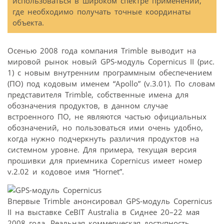
использоваться в широком спектре применений,
где необходимо получать точные координаты
объекта.
Осенью 2008 года компания Trimble выводит на
мировой рынок новый GPS-модуль Copernicus II (рис.
1) с новым внутренним программным обеспечением
(ПО) под кодовым именем “Apollo” (v.3.01). По словам
представителя Trimble, собственные имена для
обозначения продуктов, в данном случае
встроенного ПО, не являются частью официальных
обозначений, но пользоваться ими очень удобно,
когда нужно подчеркнуть различия продуктов на
системном уровне. Для примера, текущая версия
прошивки для приемника Copernicus имеет номер
v.2.02 и кодовое имя “Hornet”.
Впервые Trimble анонсировал GPS-модуль Copernicus
II на выставке CeBIT Australia в Сиднее 20–22 мая
2008 года. Реальная коммерческая доступность