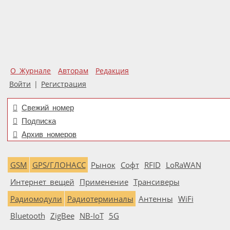
О Журнале
Авторам
Редакция
Войти
|
Регистрация
Свежий номер
Подписка
Архив номеров
GSM
GPS/ГЛОНАСС
Рынок
Софт
RFID
LoRaWAN
Интернет вещей
Применение
Трансиверы
Радиомодули
Радиотерминалы
Антенны
WiFi
Bluetooth
ZigBee
NB-IoT
5G