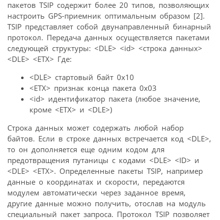
пакетов TSIP содержит более 20 типов, позволяющих
настроить GPS-приемник оптимальным образом [2].
TSIP представляет собой двунаправленный бинарный
протокол. Передача данных осуществляется пакетами
следующей структуры: <DLE> <id> <строка данных>
<DLE> <ETX> Где:
<DLE> стартовый байт 0x10
<ETX> признак конца пакета 0x03
<id> идентификатор пакета (любое значение,
кроме <ETX> и <DLE>)
Строка данных может содержать любой набор
байтов. Если в строке данных встречается код <DLE>,
то он дополняется еще одним кодом для
предотвращения путаницы с кодами <DLE> <ID> и
<DLE> <ETX>. Определенные пакеты TSIP, например
данные о координатах и скорости, передаются
модулем автоматически через заданное время,
другие данные можно получить, отослав на модуль
специальный пакет запроса. Протокол TSIP позволяет