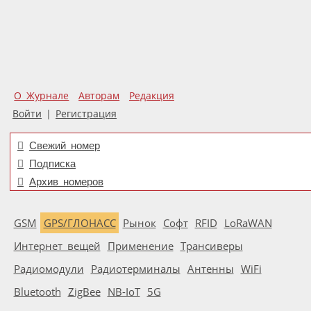
О Журнале
Авторам
Редакция
Войти
|
Регистрация
Свежий номер
Подписка
Архив номеров
GSM
GPS/ГЛОНАСС
Рынок
Софт
RFID
LoRaWAN
Интернет вещей
Применение
Трансиверы
Радиомодули
Радиотерминалы
Антенны
WiFi
Bluetooth
ZigBee
NB-IoT
5G