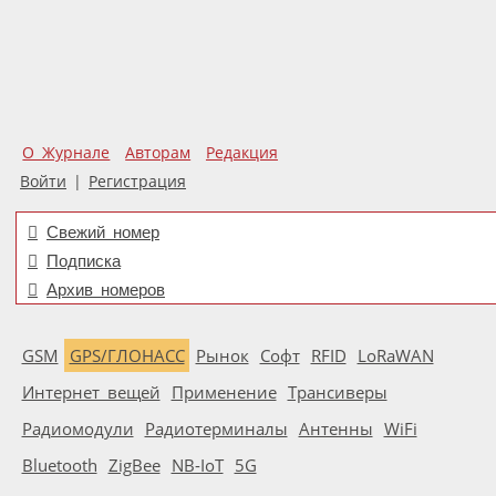
О Журнале
Авторам
Редакция
Войти
|
Регистрация
Свежий номер
Подписка
Архив номеров
GSM
GPS/ГЛОНАСС
Рынок
Софт
RFID
LoRaWAN
Интернет вещей
Применение
Трансиверы
Радиомодули
Радиотерминалы
Антенны
WiFi
Bluetooth
ZigBee
NB-IoT
5G