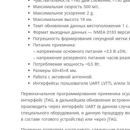
Чувствительность –140 дБм слежение, –130 дБ
Максимальная скорость 500 м/с.
Максимальное ускорение 2 g.
Максимальная высота 18 км.
Темп обновления данных местоположения 1 с.
Формат выходных данных — NMEA 0183 версии
Погрешность формирования секундной метки в
Питание приемника:
– напряжение основного питания +3,3 В ±5%;
– напряжение резервного питания часов реаль
Потребляемая мощность <0,5 Вт.
Размеры 60×45×8 мм.
Работа с активной антенной.
Интерфейсы пользователя UART LVTTL и/или SPI
Первоначальное программирование приемника осущ
интерфейс JTAG, в дальнейшем обновление встроен
производить через интерфейс UART (в данном случа
специального оборудования, и данную процедуру в
в составе готового устройства) или через JTAG.
Приемник позволяет настраивать следующие парам