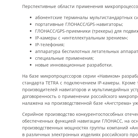
Перспективные области применения микропроцессо
абонентские терминалы мультистандартных си
портативные ГЛОНАСС/GPS-навигаторы;
ГЛОНАСС/GPS-приемники (трекеры) для подви
IP-камеры с «интеллектуальным зрением»;
IP-телефония;
аппаратура беспилотных летательных аппарат
специальные применения;
новые инновационные разработки.
На базе микропроцессоров серии «Навиком» разраб
стандарта TETRA c подключением IP-камеры. Кроме т
производителей навигаторов и мультимедийных устр
договоренность о применении российского микропро
налажена на производственной базе «Ангстрема» уже
Серийное производство конкурентоспособных отече
обеспеченных функцией навигации ГЛОНАСС, на осн
производственных мощностях группы компаний «Анг
в различных электронных изделиях российского пр