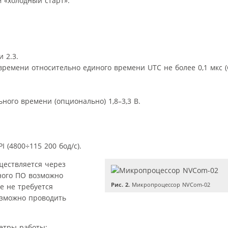
м «холодный старт».
 2.3.
ремени относительно единого времени UTC не более 0,1 мкс (
ного времени (опционально) 1,8–3,3 В.
 (4800÷115 200 бод/с).
ествляется через
ного ПО возможно
Рис. 2.
Микропроцессор NVCom-02
е не требуется
озможно проводить
етры работы: