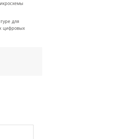
микросхемы
туре для
их цифровых