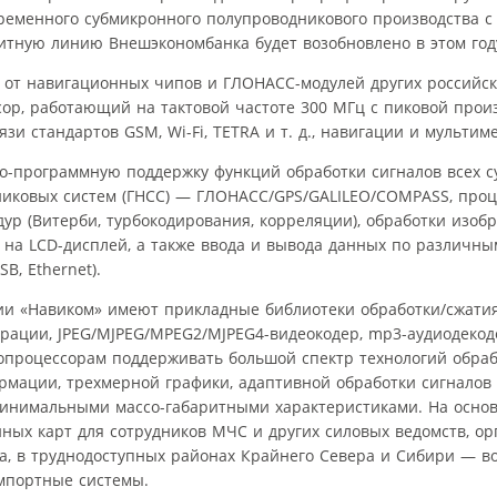
временного субмикронного полупроводникового производства 
дитную линию Внешэкономбанка будет возобновлено в этом год
 от навигационных чипов и ГЛОНАСС-модулей других российс
сор, работающий на тактовой частоте 300 МГц с пиковой про
вязи стандартов GSM, Wi-Fi, TETRA и т. д., навигации и мультим
о-программную поддержку функций обработки сигналов всех 
никовых систем (ГНСС) — ГЛОНАСС/GPS/GALILEO/COMPASS, про
ур (Витерби, турбокодирования, корреляции), обработки изоб
 на LCD-дисплей, а также ввода и вывода данных по различны
USB, Ethernet).
ии «Навиком» имеют прикладные библиотеки обработки/сжатия
трации, JPEG/MJPEG/MPEG2/MJPEG4-видеокодер, mр3-аудиодекод
икропроцессорам поддерживать большой спектр технологий обр
рмации, трехмерной графики, адаптивной обработки сигналов
инимальными массо-габаритными характеристиками. На основ
ых карт для сотрудников МЧС и других силовых ведомств, ор
са, в труднодоступных районах Крайнего Севера и Сибири — в
импортные системы.