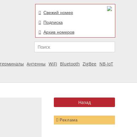
Свежий номер
Подписка
Архив номеров
Поиск
отерминалы
Антенны
WiFi
Bluetooth
ZigBee
NB-IoT
Реклама