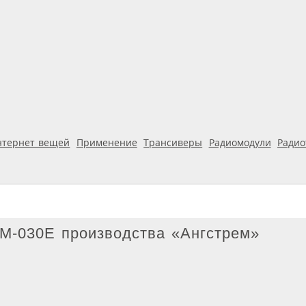
нтернет вещей
Применение
Трансиверы
Радиомодули
Ради
M-030E производства «Ангстрем»