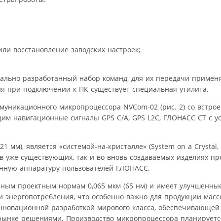
ли восстановление заводских настроек;
ально разработанный набор команд, для их передачи примен
я при подключении к ПК существует специальная утилита.
муникационного микропроцессора NVCom-02 (рис. 2) со встро
м навигационные сигналы GPS С/A, GPS L2С, ГЛОНАСС СТ c у
мм), является «системой-на-кристалле» (System on a Crystal,
в уже существующих, так и во вновь создаваемых изделиях п
онную аппаратуру пользователей ГЛОНАСС.
нным проектным нормам 0,065 мкм (65 нм) и имеет улучшенны
 энергопотребления, что особенно важно для продукции масс
нновационной разработкой мирового класса, обеспечивающей
ынке решениями. Производство микропроцессора планируетс