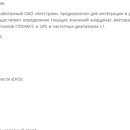
ми.
работанный ОАО «Ангстрем», предназначен для интеграции в
ществляет определение текущих значений координат, вектора 
гналов ГЛОНАСС и GPS в частотных диапазонах L1.
E:
ости (СКО):