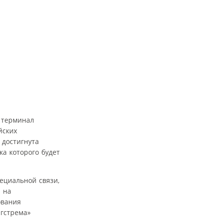
 терминал
йских
 достигнута
а которого будет
ециальной связи,
 на
ования
гстрема»