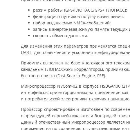
режим работы (GPS/ГЛОНАСС/GPS+ ГЛОНАСС);
фильтрация спутников по углу возвышения;
набор выдаваемых NMEA-сообщений;
запись в энергонезависимую память текущих и
скорость обмена данными.
Для изменения этих параметров применяется специ
UART. Для облегчения и ускорения конфигурировани
Приемник выполнен на базе многоядерного телеком
канальным ГЛОНАСС/GPS-коррелятором, принимающи
быстрого поиска (Fast Search Engine, FSE).
Микропроцессор NVCom-02 в корпусе HSBGA400 (21×21 
интерфейсов, ориентированных на применение как 
и потребительской электроники, включая навигаци
Процессор спроектирован и изготовлен по совреме
с предыдущей версией показатели быстродействия и
Данный отечественный микропроцессор является и
преимущества по сравнению с существующими на р