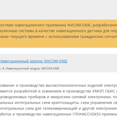
нностями навигационного приемника NVCOM-030E, разработанн
различные системы в качестве навигационного датчика для оп
 также текущего времени с использованием гражданских сигна
. 1.
Навигационный модуль NVCOM-030E
рование и производство высокотехнологичных изделий электр
мается разработкой и освоением в производстве КМОП СБИС 
проводниковых приборов и микросхем силовой электроники, п
уальных интегральных схем криптозащиты, схем управления св
интегральных схем для телекоммуникаций и другой электроник
аботка и производство навигационных ГЛОНАСС/GNSS-приемни