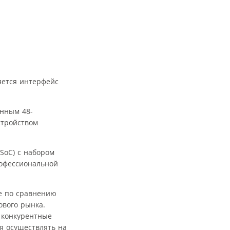
яется интерфейс
енным 48-
стройством
 SoC) с набором
рофессиональной
е по сравнению
ового рынка.
 конкурентные
я осуществлять на