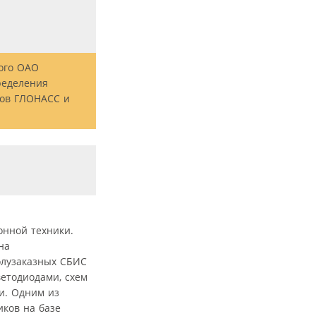
ого ОАО
ределения
лов ГЛОНАСС и
онной техники.
на
олузаказных СБИС
етодиодами, схем
и. Одним из
ков на базе