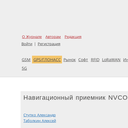
О Журнале
Авторам
Редакция
Войти
|
Регистрация
GSM
GPS/ГЛОНАСС
Рынок
Софт
RFID
LoRaWAN
И
5G
Навигационный приемник NVCO
Ступко Александр
Таболкин Алексей