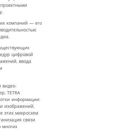
с проектными
у.
ких компаний — его
изводительностью
едиа.
существующих
цедур цифровой
ражений, ввода
м
 видео-
ер, TETRA
аботки информации:
 и изображений,
е этих микросхем
ганизация связи
о многих