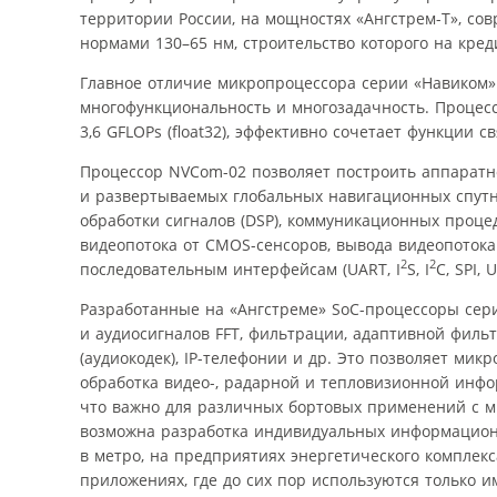
территории России, на мощностях «Ангстрем-Т», со
нормами 130–65 нм, строительство которого на кре
Главное отличие микропроцессора серии «Навиком»
многофункциональность и многозадачность. Процес
3,6 GFLOPs (float32), эффективно сочетает функции с
Процессор NVCom-02 позволяет построить аппаратн
и развертываемых глобальных навигационных спут
обработки сигналов (DSP), коммуникационных процед
видеопотока от CMOS-сенсоров, вывода видеопотока
2
2
последовательным интерфейсам (UART, I
S, I
C, SPI, 
Разработанные на «Ангстреме» SoC-процессоры сер
и аудиосигналов FFT, фильтрации, адаптивной филь
(аудиокодек), IP-телефонии и др. Это позволяет м
обработка видео-, радарной и тепловизионной инфо
что важно для различных бортовых применений с м
возможна разработка индивидуальных информационн
в метро, на предприятиях энергетического комплек
приложениях, где до сих пор используются только 