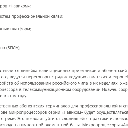
ров «Навиком»:
стем профессиональной связи;
жных платформ;
ов (БПЛА);
атывается линейка навигационных приемников и абонентский
ого, ведутся переговоры с рядом ведущих азиатских и европе
ойств об использовании российского чипа в их изделиях. Уже
цессора в телекоммуникационном оборудовании Huawei, сборк
 в этом году.
ственных абонентских терминалов для профессиональной и сп
ове микропроцессоров серии «Навиком» будет осуществляться
стрем». Это позволит уйти от сложившейся практики использ
оизводства импортной элементной базы. Микропроцессоры «Ан