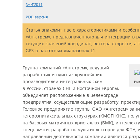
№ 4’2011
PDF версия
Cтатья знакомит нас с характеристиками и особе
«Ангстрем», предназначенного для интеграции в 
текущих значений координат, вектора скорости, а
GPS в частотных диапазонах L1.
Группа компаний «Ангстрем», ведущий
разработчик и один из крупнейших
производителей интегральных схем
Рис
в России, странах СНГ и Восточной Европы,
объединяет расположенные в Зеленограде
предприятия, осуществляющие разработку, проекти
Головное предприятие группы ОАО «Ангстрем» зани
гетероэпитаксиальных структурах (КМОП КНС), полу
на базовых матричных кристаллах (БМК), интеллект
спецпамяти, разработок мультиплексоров для ФПУ, 
направлений деятельности компании является разр