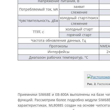
Напряжение питания, В
захват
Потребляемый ток, мА
слежение
холодный старт/поиск
Чувствительность, дБм
слежение
холодный старт
TTFF, с
горячий старт
Частота обновления данных, Гц
Протоколы
NMEA
Интерфейсы
2
Диапазон рабочих температур, °С
Рис. 2.
Располож
Приемники SIM68E и EB-800A выполнены на базе чип
функций. Рассмотрим более подробно модули SIM68
характеристиках. ML8088S создан на основе чипсета T