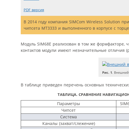
PDF версия
В 2014 году компания SIMCom Wireless Solution пр
чипсета МТ3333 и выполненного в корпусе с торц
Модуль SIM68E реализован в том же формфакторе, ч
контактов модули имеют незначительные отличия (ри
Рис. 1
. Внешний
В таблице приведен перечень основных технически
ТАБЛИЦА.
СРАВНЕНИЕ НАВИГАЦИОН
Параметры
SIM6
Чипсет
Система
Каналы (захват/слежение)