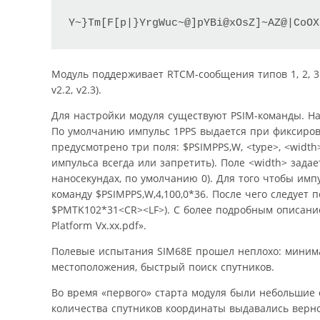
Y~}Tm[F[p|}YrgWuc~@]pYBi@xOsZ]~AZ@|CoOX
Модуль поддерживает RTCM-сообщения типов 1, 2, 3 
v2.2, v2.3).
Для настройки модуля существуют PSIM-команды. На
По умолчанию импульс 1PPS выдается при фиксирова
предусмотрено три поля: $PSIMPPS,W, <type>, <widt
импульса всегда или запретить). Поле <width> задае
наносекундах, по умолчанию 0). Для того чтобы импу
команду $PSIMPPS,W,4,100,0*36. После чего следует
$PMTK102*31<CR><LF>). С более подробным описани
Platform Vх.хх.pdf».
Полевые испытания SIM68E прошел неплохо: минима
местоположения, быстрый поиск спутников.
Во время «первого» старта модуля были небольшие 
количества спутников координаты выдавались верно 