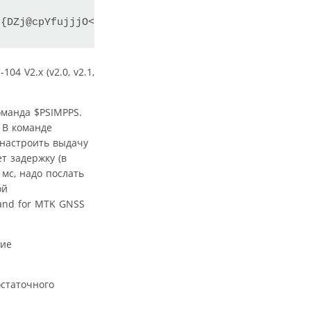
H{DZj@cpYfujjjO<CR><LF>
 V2.x (v2.0, v2.1,
оманда $PSIMPPS.
 В команде
 настроить выдачу
т задержку (в
 мс, надо послать
ой
and for MTK GNSS
ние
остаточного