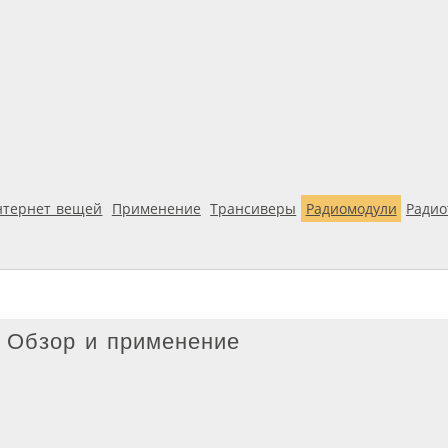
нтернет вещей
Применение
Трансиверы
Радиомодули
Ради
 Обзор и применение