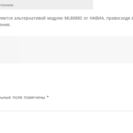
 тоннеле
вляется альтернативой модулю ML8088S от НАВИА, превосходя 
ения.
льные поля помечены
*