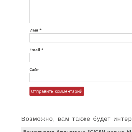
Имя
*
Email
*
Сайт
Возможно, вам также будет инте
Возможности бюджетного 3G/GSM-модуля H