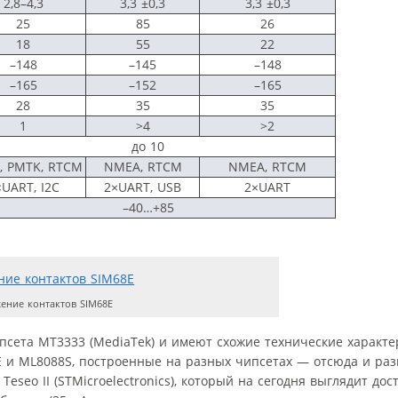
2,8–4,3
3,3 ±0,3
3,3 ±0,3
25
85
26
18
55
22
–148
–145
–148
–165
–152
–165
28
35
35
1
>4
>2
до 10
, PMTK, RTCM
NMEA, RTCM
NMEA, RTCM
×UART, I2C
2×UART, USB
2×UART
–40…+85
ение контактов SIM68E
сета МТ3333 (MediaTek) и имеют схожие технические характе
E и ML8088S, построенные на разных чипсетах — отсюда и раз
eseo II (STMicroelectronics), который на сегодня выглядит дос