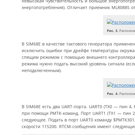
невысокая чувствительность и большое энергопотре
энергопотребления). Отличает приемник ML8088S о
Рис. 3.
Располож
В SIM68E в качестве тактового генератора примене
исключить ошибки при дрейфе температуры окружа
спящим режимом с помощью внешнего контроллера. 
режима нужно подать высокий уровень сигнала (есл
неподключенным).
Рис. 4.
Располож
В SIM68E есть два UART-порта. UART0 (ТХ0 — пин 4
при помощи PMTK-команд. Порт UART1 (ТХ1 — пин 2,
следующее. Подать в порт UART0 команду $PMTK301
скорости 115200. RTCM-сообщения имеют следующи