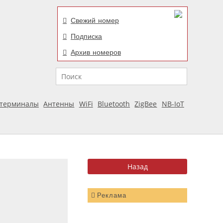
Свежий номер
Подписка
Архив номеров
Поиск
отерминалы
Антенны
WiFi
Bluetooth
ZigBee
NB-IoT
Реклама