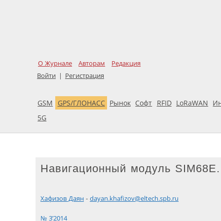
О Журнале
Авторам
Редакция
Войти
|
Регистрация
GSM
GPS/ГЛОНАСС
Рынок
Софт
RFID
LoRaWAN
И
5G
Навигационный модуль SIM68E.
Хафизов Даян
-
dayan.khafizov@eltech.spb.ru
№ 3’2014