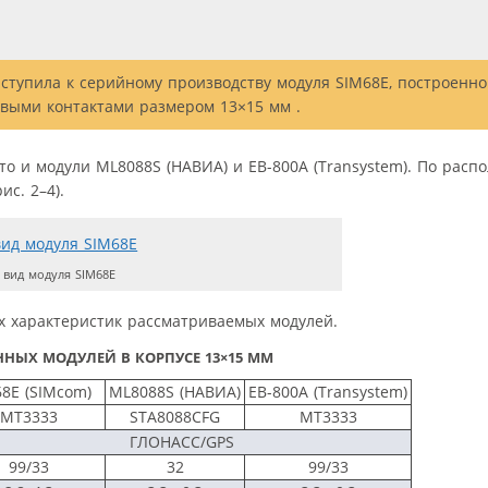
иступила к серийному производству модуля SIM68E, построенно
евыми контактами размером 13×15 мм .
то и модули ML8088S (НАВИА) и EB-800A (Transystem). По рас
с. 2–4).
 вид модуля SIM68E
х характеристик рассматриваемых модулей.
НЫХ МОДУЛЕЙ В КОРПУСЕ 13×15 ММ
8E (SIMcom)
ML8088S (НАВИА)
EB-800A (Transystem)
МТ3333
STA8088CFG
MT3333
ГЛОНАСС/GPS
99/33
32
99/33