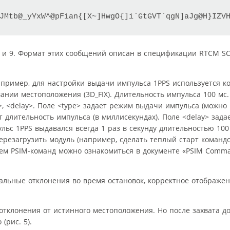
JMtb@_yYxW^@pFian{[X~]HwgO{]i`GtGVT`qgN]aJg@H}IZV
и 9. Формат этих сообщений описан в спецификации RTCM SC-104
пример, для настройки выдачи импульса 1PPS используется к
нии местоположения (3D_FIX). Длительность импульса 100 мс.
h>, <delay>. Поле <type> задает режим выдачи импульса (можно
т длительность импульса (в миллисекундах). Поле <delay> задае
льс 1PPS выдавался всегда 1 раз в секунду длительностью 100
 перезагрузить модуль (например, сделать теплый старт команд
ем PSIM-команд можно ознакомиться в документе «PSIM Comm
льные отклонения во время остановок, корректное отображе
отклонения от истинного местоположения. Но после захвата д
(рис. 5).