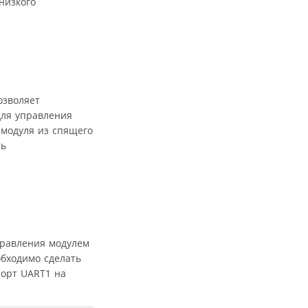
низкого
озволяет
для управления
 модуля из спящего
ть
правления модулем
обходимо сделать
порт UART1 на