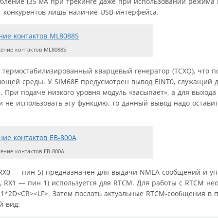
бление (35 мА при трекинге даже при использовании режима 
т конкурентов лишь наличие USB-интерфейса.
ение контактов ML8088S
н термостабилизированный кварцевый генератор (TCXO), что п
ющей среды. У SIM68E предусмотрен вывод EINT0, служащий 
При подаче низкого уровня модуль «засыпает», а для выхода
и не использовать эту функцию, то данный вывод надо остави
ение контактов EB-800A
, RX0 — пин 5) предназначен для выдачи NMEA-сообщений и у
 RX1 — пин 1) используется для RTCM. Для работы с RTCM не
,1*2D<CR><LF>. Затем послать актуальные RTCM-сообщения в 
й вид: