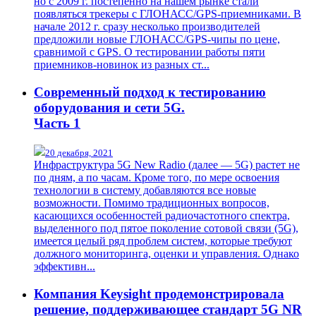
но с 2009 г. постепенно на нашем рынке стали
появляться трекеры с ГЛОНАСС/GPS-приемниками. В
начале 2012 г. сразу несколько производителей
предложили новые ГЛОНАСС/GPS-чипы по цене,
сравнимой с GPS. О тестировании работы пяти
приемников-новинок из разных ст...
Современный подход к тестированию
оборудования и сети 5G.
Часть 1
20 декабря, 2021
Инфраструктура 5G New Radio (далее — 5G) растет не
по дням, а по часам. Кроме того, по мере освоения
технологии в систему добавляются все новые
возможности. Помимо традиционных вопросов,
касающихся особенностей радиочастотного спектра,
выделенного под пятое поколение сотовой связи (5G),
имеется целый ряд проблем систем, которые требуют
должного мониторинга, оценки и управления. Однако
эффективн...
Компания Keysight продемонстрировала
решение, поддерживающее стандарт 5G NR