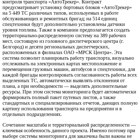
контроля транспорта «АвтоТрекер». Контракт
предусматривает установку бортовых блоков «АвтоТрекер»
на 5 449 ТС различных типов, используемых в работе
обслуживающих и ремонтных бригад; на 514 единиц
спецтехники будут дополнительно установлены датчики
уровня топлива. Также в компании предполагается создать
территориально-распределенную систему на 389 рабочих
мест, состоящую из головного диспетчерского центра (г.
Белгород) и десяти региональных диспетчерских,
расположенных в филиалах ОАО «МРСК Центра». Эта
система позволит планировать работу транспорта, визуально
отслеживать на электронных картах местоположение и
перемещения грузовых машин, автобусов и спецтехники, для
каждой бригады контролировать согласованность работы всех
выделенных ТС, автоматически выявлять отклонения от
плана, а при необходимости — выделять дополнительные
ресурсы. При этом система мониторинга будет автоматически
формировать полный пакет путевых листов, а также
стандартных и специализированных отчетов, дающих полную
картину использования транспорта на предприятии и в
отдельных подразделениях.
Сочетание масштаба и территориальной распределенности —
ключевая особенность данного проекта. Именно поэтому при
выборе системы мониторинга для заказчика были важны не