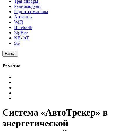
Трансиверы
Радиомодули
Радиотерминалы
Антенны
WiFi
Bluetooth
ZigBee
NB-IoT
5G
Реклама
Система «АвтоТрекер» в
энергетической