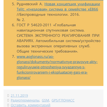
Рудневский А.
Новая концепция унификации
Telit: «гнездовая» система в семействе xE866
//Беспроводные технологии. 2016.
№ 2.
ГОСТ Р 54620-2011 «Глобальная
навигационная спутниковая система.
СИСТЕМА ЭКСТРЕННОГО РЕАГИРОВАНИЯ ПРИ
АВАРИЯХ. Автомобильная система/устройство
вызова экстренных оперативных служб.
Общие технические требования».
www.aoglonass.ru/ao-
glonass/dokumenty/normativnye-pravovye-akty-
reguliruyuwie-otnosheniya-svyazannye-s-
funkcionirovaniem-i-ekspluataciej-gais-era-
glonass/
21.11.2019
Радиотерминалы
,
GSM
,
GPS/ГЛОНАСС
Оставить комментарий