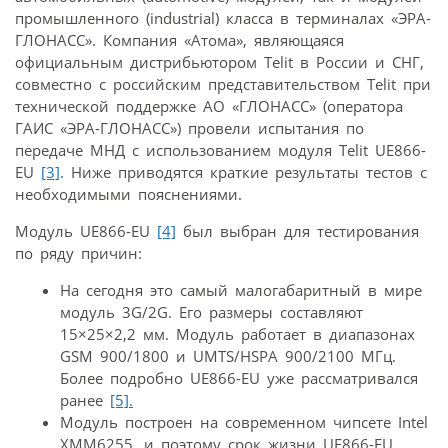
промышленного (industrial) класса в терминалах «ЭРА-
ГЛОНАСС». Компания «Атома», являющаяся
официальным дистрибьютором Telit в России и СНГ,
совместно с российским представительством Telit при
технической поддержке АО «ГЛОНАСС» (оператора
ГАИС «ЭРА-ГЛОНАСС») провели испытания по
передаче МНД с использованием модуля Telit UE866-
EU
[3]
. Ниже приводятся краткие результаты тестов с
необходимыми пояснениями.
Модуль UE866-EU
[4]
был выбран для тестирования
по ряду причин:
На сегодня это самый малогабаритный в мире
модуль 3G/2G. Его размеры составляют
15×25×2,2 мм. Модуль работает в диапазонах
GSM 900/1800 и UMTS/HSPA 900/2100 МГц.
Более подробно UE866-EU уже рассматривался
ранее
[5].
Модуль построен на современном чипсете Intel
XMM6255, и поэтому срок жизни UE866-EU