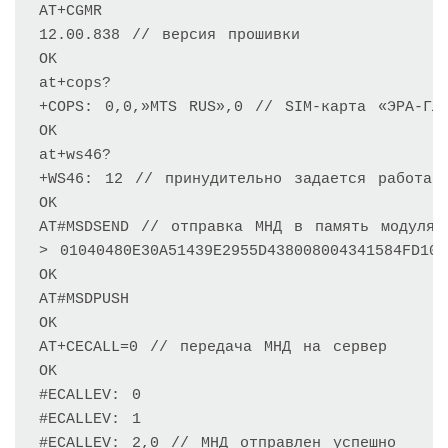
AT+CGMR

12.00.838 // версия прошивки

OK

at+cops?

+COPS: 0,0,»MTS RUS»,0 // SIM-карта «ЭРА-ГЛО
OK

at+ws46?

+WS46: 12 // принудительно задается работа в
OK

AT#MSDSEND // отправка МНД в память модуля

> 01040480E30A51439E2955D438008004341584FD100
OK

AT#MSDPUSH

OK

AT+CECALL=0 // передача МНД на сервер

OK

#ECALLEV: 0

#ECALLEV: 1

#ECALLEV: 2,0 // МНД отправлен успешно
