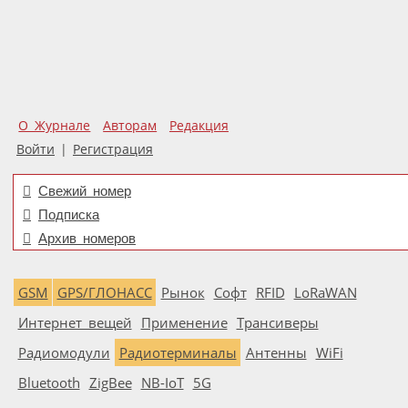
О Журнале
Авторам
Редакция
Войти
|
Регистрация
Свежий номер
Подписка
Архив номеров
GSM
GPS/ГЛОНАСС
Рынок
Софт
RFID
LoRaWAN
Интернет вещей
Применение
Трансиверы
Радиомодули
Радиотерминалы
Антенны
WiFi
Bluetooth
ZigBee
NB-IoT
5G