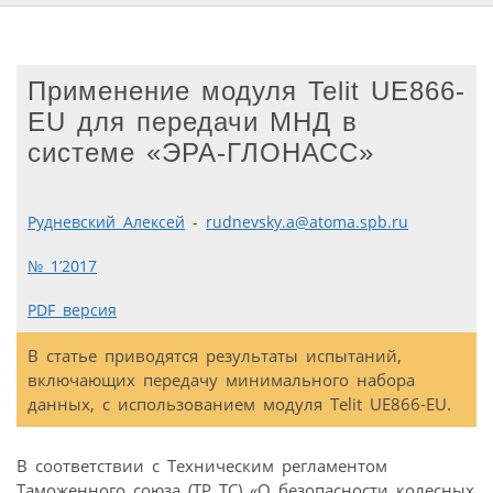
Применение модуля Telit UE866-
EU для передачи МНД в
системе «ЭРА-ГЛОНАСС»
Рудневский Алексей
-
rudnevsky.a@atoma.spb.ru
№ 1’2017
PDF версия
В статье приводятся результаты испытаний,
включающих передачу минимального набора
данных, с использованием модуля Telit UE866-EU.
В соответствии с Техническим регламентом
Таможенного союза (ТР ТС) «О безопасности колесных