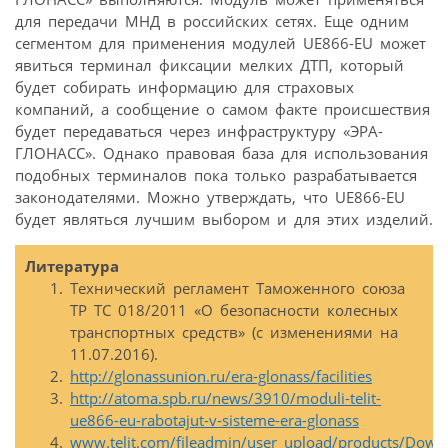
для передачи МНД в российских сетях. Еще одним
сегментом для применения модулей UE866-EU может
явиться терминал фиксации мелких ДТП, который
будет собирать информацию для страховых
компаний, а сообщение о самом факте происшествия
будет передаваться через инфраструктуру «ЭРА-
ГЛОНАСС». Однако правовая база для использования
подобных терминалов пока только разрабатывается
законодателями. Можно утверждать, что UE866-EU
будет являться лучшим выбором и для этих изделий.
Литература
Технический регламент Таможенного союза
ТР ТС 018/2011 «О безопасности колесных
транспортных средств» (с изменениями на
11.07.2016).
http://glonassunion.ru/era-glonass/facilities
http://atoma.spb.ru/news/3910/moduli-telit-
ue866-eu-rabotajut-v-sisteme-era-glonass
www.telit.com/fileadmin/user_upload/products/Down