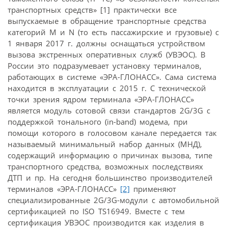
транспортных средств» [1] практически все
выпускаемые в обращение транспортные средства
категорий M и N (то есть пассажирские и грузовые) с
1 января 2017 г. должны оснащаться устройством
вызова экстренных оперативных служб (УВЭОС). В
России это подразумевает установку терминалов,
работающих в системе «ЭРА-ГЛОНАСС». Сама система
находится в эксплуатации с 2015 г. С технической
точки зрения ядром терминала «ЭРА-ГЛОНАСС»
является модуль сотовой связи стандартов 2G/3G c
поддержкой тонального (in-band) модема, при
помощи которого в голосовом канале передается так
называемый минимальный набор данных (МНД),
содержащий информацию о причинах вызова, типе
транспортного средства, возможных последствиях
ДТП и пр. На сегодня большинство производителей
терминалов «ЭРА-ГЛОНАСС»
[2]
применяют
специализированные 2G/3G-модули с автомобильной
сертификацией по ISO TS16949. Вместе с тем
сертификация УВЭОС производится как изделия в