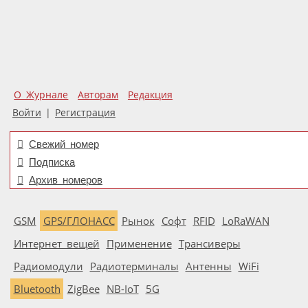
О Журнале
Авторам
Редакция
Войти
|
Регистрация
Свежий номер
Подписка
Архив номеров
GSM
GPS/ГЛОНАСС
Рынок
Софт
RFID
LoRaWAN
Интернет вещей
Применение
Трансиверы
Радиомодули
Радиотерминалы
Антенны
WiFi
Bluetooth
ZigBee
NB-IoT
5G