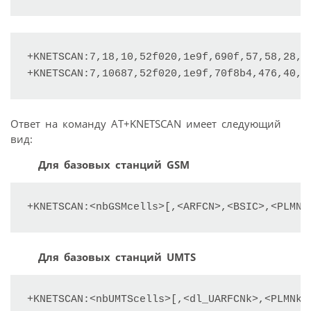
+KNETSCAN:7,18,10,52f020,1e9f,690f,57,58,28,5
+KNETSCAN:7,10687,52f020,1e9f,70f8b4,476,40,3
Ответ на команду AT+KNETSCAN имеет следующий
вид:
Для базовых станций GSM
+KNETSCAN:<nbGSMcells>[,<ARFCN>,<BSIC>,<PLMN>
Для базовых станций UMTS
+KNETSCAN:<nbUMTScells>[,<dl_UARFCNk>,<PLMNk>