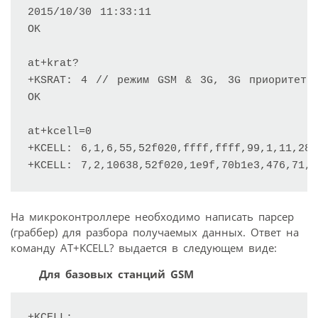
2015/10/30 11:33:11

OK

at+krat?

+KSRAT: 4 // режим GSM & 3G, 3G приоритет.

OK

at+kcell=0

+KCELL: 6,1,6,55,52f020,ffff,ffff,99,1,11,28,
+KCELL: 7,2,10638,52f020,1e9f,70b1e3,476,71,7
На микроконтроллере необходимо написать парсер
(граббер) для разбора получаемых данных. Ответ на
команду AT+KCELL? выдается в следующем виде:
Для базовых станций GSM
+KCELL:
