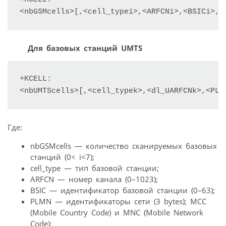
<nbGSMcells>[,<cell_typei>,<ARFCNi>,<BSICi>,<
Для базовых станций UMTS
+KCELL:

<nbUMTScells>[,<cell_typek>,<dl_UARFCNk>,<PLM
Где:
nbGSMcells — количество сканируемых базовых
станций (0< i<7);
cell_type — тип базовой станции;
ARFCN — номер канала (0–1023);
BSIC — идентификатор базовой станции (0–63);
PLMN — идентификаторы сети (3 bytes); MCC
(Mobile Country Code) и MNC (Mobile Network
Code);