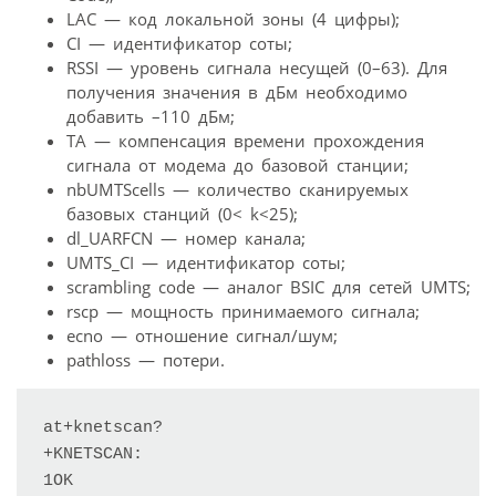
LAC — код локальной зоны (4 цифры);
CI — идентификатор соты;
RSSI — уровень сигнала несущей (0–63). Для
получения значения в дБм необходимо
добавить –110 дБм;
TA — компенсация времени прохождения
сигнала от модема до базовой станции;
nbUMTScells — количество сканируемых
базовых станций (0< k<25);
dl_UARFCN — номер канала;
UMTS_CI — идентификатор соты;
scrambling code — аналог BSIC для сетей UMTS;
rscp — мощность принимаемого сигнала;
ecno — отношение сигнал/шум;
pathloss — потери.
at+knetscan?

+KNETSCAN:

1OK