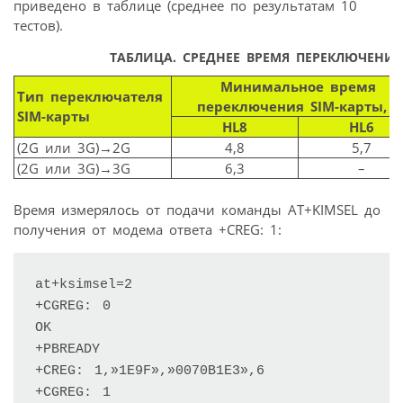
приведено в таблице (среднее по результатам 10
тестов).
ТАБЛИЦА. СРЕДНЕЕ ВРЕМЯ ПЕРЕКЛЮЧЕНИ
Минимальное время
Тип переключателя
переключения SIM-карты, с
SIM-карты
HL8
HL6
(2G или 3G)→2G
4,8
5,7
(2G или 3G)→3G
6,3
–
Время измерялось от подачи команды AT+KIMSEL до
получения от модема ответа +CREG: 1:
at+ksimsel=2

+CGREG: 0

OK

+PBREADY

+CREG: 1,»1E9F»,»0070B1E3»,6

+CGREG: 1
