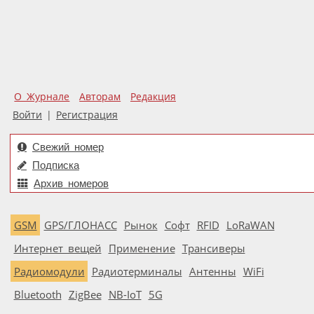
О Журнале
Авторам
Редакция
Войти
|
Регистрация
Свежий номер
Подписка
Архив номеров
GSM
GPS/ГЛОНАСС
Рынок
Софт
RFID
LoRaWAN
Интернет вещей
Применение
Трансиверы
Радиомодули
Радиотерминалы
Антенны
WiFi
Bluetooth
ZigBee
NB-IoT
5G