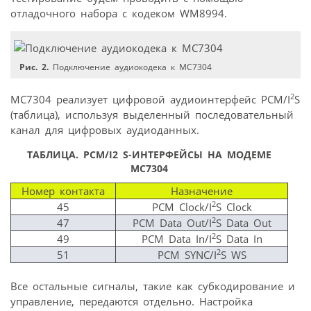
отладочного набора с кодеком WM8994.
Рис. 2.
Подключение аудиокодека к МС7304
2
МС7304 реализует цифровой аудиоинтерфейс PCM/I
S
(таблица), используя выделенный последовательный
канал для цифровых аудиоданных.
ТАБЛИЦА. PCM/I2 S-ИНТЕРФЕЙСЫ НА МОДЕМЕ
MC7304
Номер контакта
Назначение
2
45
PCM Clock/I
S Clock
2
47
PCM Data Out/I
S Data Out
2
49
PCM Data In/I
S Data In
2
51
PCM SYNC/I
S WS
Все остальные сигналы, такие как субкодирование и
управление, передаются отдельно. Настройка