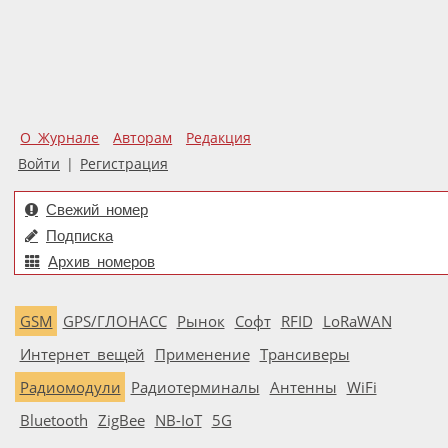
О Журнале
Авторам
Редакция
Войти
|
Регистрация
Свежий номер
Подписка
Архив номеров
GSM
GPS/ГЛОНАСС
Рынок
Софт
RFID
LoRaWAN
Интернет вещей
Применение
Трансиверы
Радиомодули
Радиотерминалы
Антенны
WiFi
Bluetooth
ZigBee
NB-IoT
5G