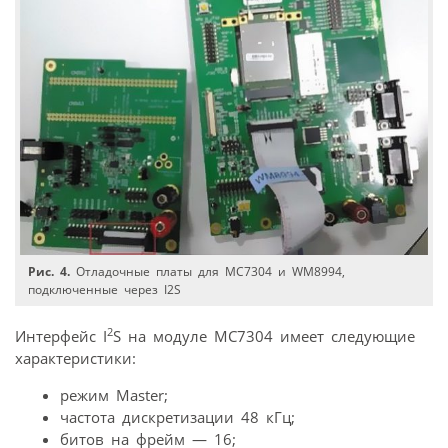
Рис. 4.
Отладочные платы для MC7304 и WM8994,
подключенные через I2S
2
Интерфейс I
S на модуле MC7304 имеет следующие
характеристики:
режим Master;
частота дискретизации 48 кГц;
битов на фрейм — 16;