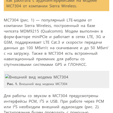
как работать с аудиоинтерфейсами на модеме
МС7304 от компании Sierra Wireless.
MC7304 (рис. 1) — популярный LTE-модем от
компании Sierra Wireless, построенный на базе
чипсета MDM9215 (Qualcomm). Модем выполнен в
форм-факторе miniPCIe и работает в сетях LTE, 3G и
GSM, поддерживает LTE Cat.3 и скорости передачи
данных до 100 Мбит/с на скачивание и до 50 Мбит/
с на загрузку. Также в MC7304 есть встроенный
навигационный приемник для работы со
спутниковыми системами GPS и ГЛОНАСС.
Рис. 1.
Внешний вид модема МС7304
Для работы со звуком в МС7304 предусмотрены
2
интерфейсы PCM, I
S и USB. При работе через PCM
2
или I
S необходим внешний аудиокодек (рис. 2).
Тестирование будем проводить с помощью