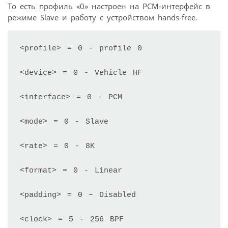
То есть профиль «0» настроен на PCM-интерфейс в
режиме Slave и работу с устройством hands-free.
<profile> = 0 - profile 0

<device> = 0 - Vehicle HF

<interface> = 0 - PCM

<mode> = 0 - Slave

<rate> = 0 - 8K

<format> = 0 - Linear

<padding> = 0 – Disabled

<clock> = 5 - 256 BPF