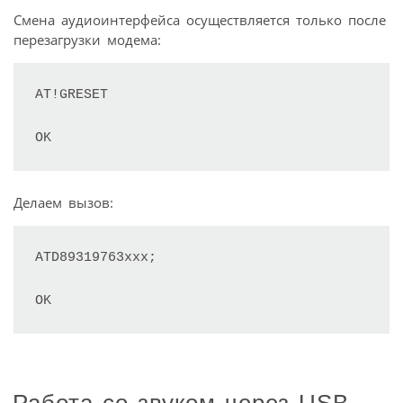
Смена аудиоинтерфейса осуществляется только после
перезагрузки модема:
AT!GRESET

OK
Делаем вызов:
ATD89319763ххх;

OK
Работа со звуком через USB