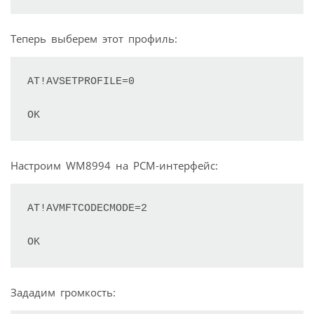
Теперь выберем этот профиль:
AT!AVSETPROFILE=0

OK
Настроим WM8994 на PCM-интерфейс:
AT!AVMFTCODECMODE=2

OK
Зададим громкость: