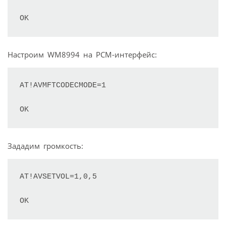
OK
Настроим WM8994 на PCM-интерфейс:
AT!AVMFTCODECMODE=1

OK
Зададим громкость:
AT!AVSETVOL=1,0,5

OK