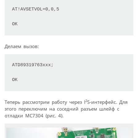
AT!AVSETVOL=0,0,5

OK
Делаем вызов:
ATD89319763ххх;

OK
2
Теперь рассмотрим работу через I
S-интерфейс. Для
этого переключим на соседний разъем шлейф с
отладки МС7304 (рис. 4).