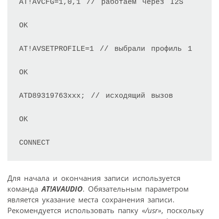
АТ!AVCFG=1,0,1 // работаем через I2S

OK

AT!AVSETPROFILE=1 // выбрали профиль 1

OK

ATD89319763ххх; // исходящий вызов

OK

CONNECT 
Для начала и окончания записи используется
команда
AT!AVAUDIO
. Обязательным параметром
является указание места сохранения записи.
Рекомендуется использовать папку «
/usr»
, поскольку