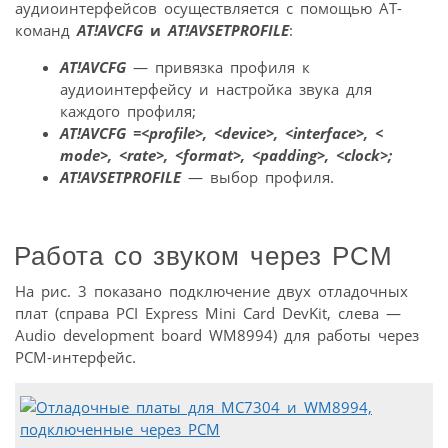
аудиоинтерфейсов осуществляется с помощью АТ-
команд
AT!AVCFG
и
AT!AVSETPROFILE
:
AT!AVCFG
— привязка профиля к
аудиоинтерфейсу и настройка звука для
каждого профиля;
АТ!AVCFG =<profile>, <device>, <interface>, <
mode>, <rate>, <format>, <padding>, <clock>;
AT!AVSETPROFILE
— выбор профиля.
Работа со звуком через PCM
На рис. 3 показано подключение двух отладочных
плат (справа PCI Express Mini Card DevKit, слева —
Audio development board WM8994) для работы через
PCM-интерфейс.