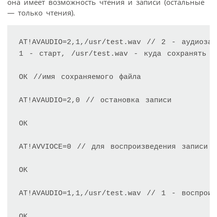
она имеет возможность чтения и записи (остальные
— только чтения).
AT!AVAUDIO=2,1,/usr/test.wav // 2 - аудиозап
1 - старт, /usr/test.wav - куда сохранять

ОК //имя сохраняемого файла

AT!AVAUDIO=2,0 // остановка записи

ОК

AT!AVVIOCE=0 // для воспроизведения записи о
OK

AT!AVAUDIO=1,1,/usr/test.wav // 1 - воспроиз
OK
