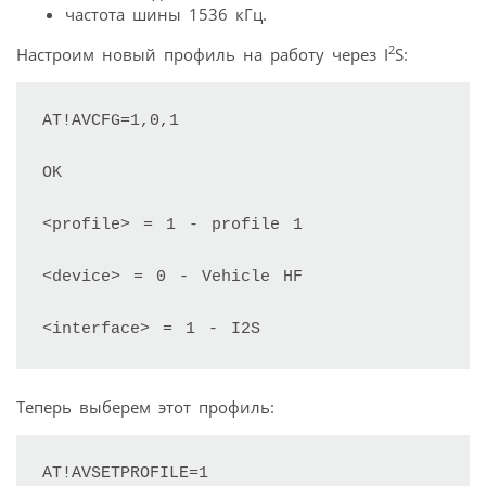
частота шины 1536 кГц.
2
Настроим новый профиль на работу через I
S:
АТ!AVCFG=1,0,1

OK

<profile> = 1 - profile 1

<device> = 0 - Vehicle HF

<interface> = 1 - I2S
Теперь выберем этот профиль:
AT!AVSETPROFILE=1
