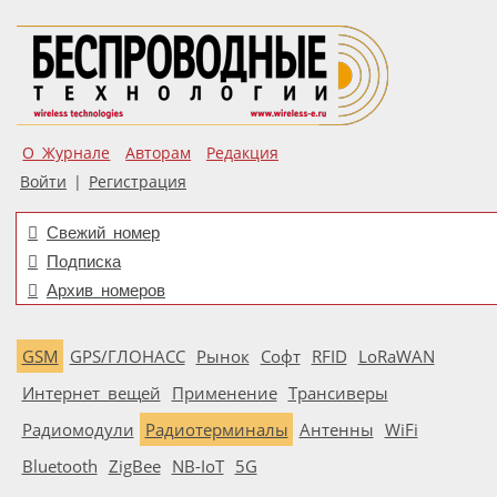
О Журнале
Авторам
Редакция
Войти
|
Регистрация
Свежий номер
Подписка
Архив номеров
GSM
GPS/ГЛОНАСС
Рынок
Софт
RFID
LoRaWAN
Интернет вещей
Применение
Трансиверы
Радиомодули
Радиотерминалы
Антенны
WiFi
Bluetooth
ZigBee
NB-IoT
5G