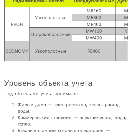
Радиомодемы Racom
Полудуплексные
Дупле
MR160
MD
Узкополосные
MR300
MD
PROFI
MR400
MD
MW160
MX
Широкополосные
MW400
MD
ECONOMY
Узкополосные
RE400
Уровень объекта учета
Под объектами учета понимают:
Жилые дома — электричество, тепло, расход
воды.
Коммерческие строения — электричество, вода,
тепло.
Базовые станции сотовых операторов —