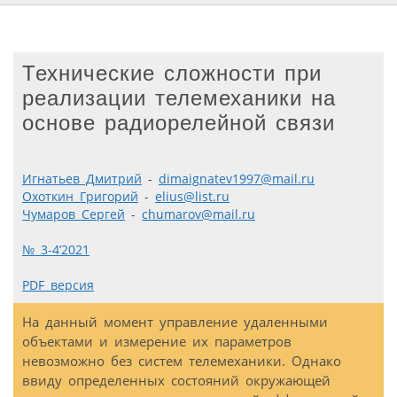
Технические сложности при
реализации телемеханики на
основе радиорелейной связи
Игнатьев Дмитрий
-
dimaignatev1997@mail.ru
Охоткин Григорий
-
elius@list.ru
Чумаров Сергей
-
chumarov@mail.ru
№ 3-4’2021
PDF версия
На данный момент управление удаленными
объектами и измерение их параметров
невозможно без систем телемеханики. Однако
ввиду определенных состояний окружающей