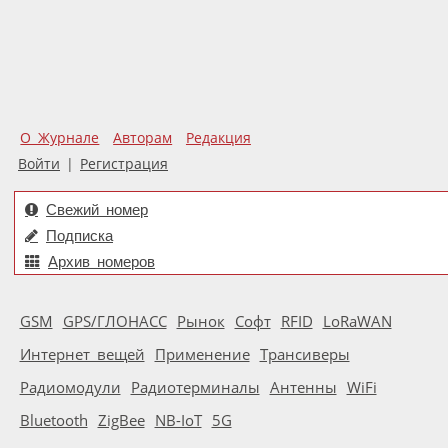
О Журнале
Авторам
Редакция
Войти
|
Регистрация
Свежий номер
Подписка
Архив номеров
GSM
GPS/ГЛОНАСС
Рынок
Софт
RFID
LoRaWAN
Интернет вещей
Применение
Трансиверы
Радиомодули
Радиотерминалы
Антенны
WiFi
Bluetooth
ZigBee
NB-IoT
5G