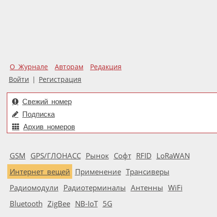
О Журнале
Авторам
Редакция
Войти
|
Регистрация
Свежий номер
Подписка
Архив номеров
GSM
GPS/ГЛОНАСС
Рынок
Софт
RFID
LoRaWAN
Интернет вещей
Применение
Трансиверы
Радиомодули
Радиотерминалы
Антенны
WiFi
Bluetooth
ZigBee
NB-IoT
5G