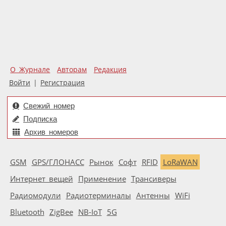
О Журнале
Авторам
Редакция
Войти
|
Регистрация
Свежий номер
Подписка
Архив номеров
GSM
GPS/ГЛОНАСС
Рынок
Софт
RFID
LoRaWAN
Интернет вещей
Применение
Трансиверы
Радиомодули
Радиотерминалы
Антенны
WiFi
Bluetooth
ZigBee
NB-IoT
5G