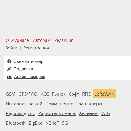
О Журнале
Авторам
Редакция
Войти
|
Регистрация
Свежий номер
Подписка
Архив номеров
GSM
GPS/ГЛОНАСС
Рынок
Софт
RFID
LoRaWAN
Интернет вещей
Применение
Трансиверы
Радиомодули
Радиотерминалы
Антенны
WiFi
Bluetooth
ZigBee
NB-IoT
5G