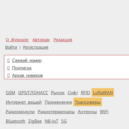
О Журнале
Авторам
Редакция
Войти
|
Регистрация
Свежий номер
Подписка
Архив номеров
GSM
GPS/ГЛОНАСС
Рынок
Софт
RFID
LoRaWAN
Интернет вещей
Применение
Трансиверы
Радиомодули
Радиотерминалы
Антенны
WiFi
Bluetooth
ZigBee
NB-IoT
5G