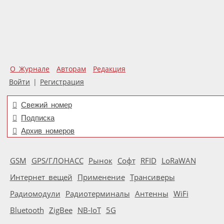
О Журнале
Авторам
Редакция
Войти
|
Регистрация
Свежий номер
Подписка
Архив номеров
GSM
GPS/ГЛОНАСС
Рынок
Софт
RFID
LoRaWAN
Интернет вещей
Применение
Трансиверы
Радиомодули
Радиотерминалы
Антенны
WiFi
Bluetooth
ZigBee
NB-IoT
5G