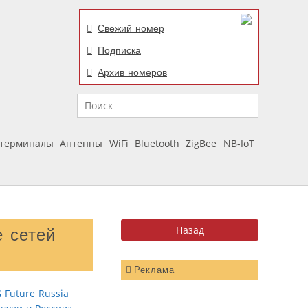
Свежий номер
Подписка
Архив номеров
Поиск
отерминалы
Антенны
WiFi
Bluetooth
ZigBee
NB-IoT
е сетей
Реклама