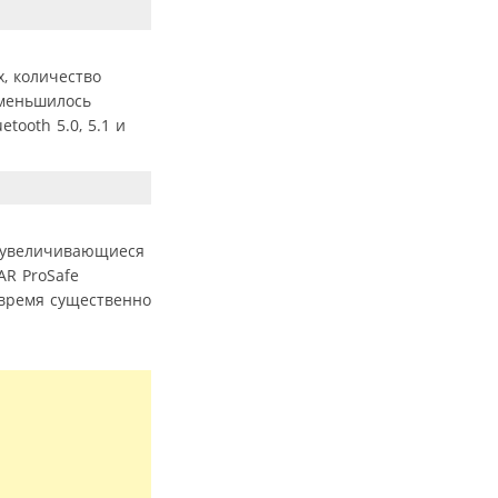
, количество
уменьшилось
tooth 5.0, 5.1 и
о увеличивающиеся
R ProSafe
 время существенно