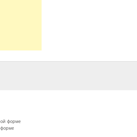
ной форме
 форме