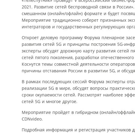
«Телеспутник» проведут V Всероссийский бизнес-фор
2021. Развитие сетей беспроводной связи в России»
смешанном (онлайн/офлайн) формате и будет посвящ
Мероприятие традиционно соберет признанных экспе
интеграторов и государственных регулирующих орг
Откроет деловую программу Форума пленарное засед
развития сетей 5G и принципы построения 5G-инфра
эксперты обсудят дорожную карту развития сетей пя
сетей пятого поколения, разработки отечественног
Коснутся темы совместной деятельности операторов 
причины отставания России в развитии 5G, и обсуд
В рамках последующих сессий Форума эксперты от
реализации 5G в мире, обсудят вопросы практическ
сроки окупаемости сетей. Рассмотрят наиболее эф
сетей 5G и многое другое.
Мероприятие пройдет в гибридном (онлайн/оффлай
CDNvideo.
Подробная информация и регистрация участников 