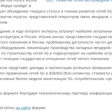
ум «5G Future Russia
. Форум пройдет в
ен обсуждению текущего статуса и планам развития сетей 5G 
ртов отрасли, представителей операторов связи, вендоров, 
анов.
ание, в ходе которого эксперты затронут наиболее актуальн
структуры в России. Игроки рынка, представители государств
того поколения в России, проблематику доступности частот д
о оборудования, локализации производства западных вендоров
по строительству сетей 5G и подискутируют на наиболее остр
ят позицию государства в отношении сетей пятого поколения.
расли представят доклады и презентации успешных промышле
ого применения сетей 5G в B2B/B2C/B2G-сегментах, стоимости
фективные бизнес-модели монетизации 5G, потребительские с
н) формате благодаря технологическому партнеру конференц
доступны
на сайте
форума.