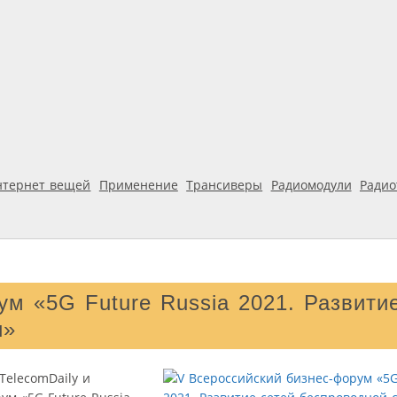
нтернет вещей
Применение
Трансиверы
Радиомодули
Ради
м «5G Future Russia 2021. Развити
и»
TelecomDaily и