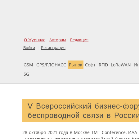
О Журнале
Авторам
Редакция
Войти
|
Регистрация
GSM
GPS/ГЛОНАСС
Рынок
Софт
RFID
LoRaWAN
И
5G
V Всероссийский бизнес-фору
беспроводной связи в Росси
28 октября 2021 года в Москве TMT Conference, ИАА 