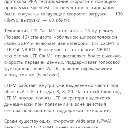
протокола PPP, тестирование скорости с помощью
программы Speedtest. По результату тестирования
были получены следующие скорости: загрузки — 130
кбит/с, выгрузки — 60 кбит/с.
Технология LTE Cat. M1 относится к 13-му релизу
(Release 13) стандарта мобильной широкополосной
связи 3GPP и включает две категории: LTE Cat.M1 и
LTE Cat NB-IOT. В отличие от технологии NB-IOT
технология LTE Cat.M1 предоставляет более высокую
скорость передачи данных, поддерживает голосовой
функционал через VoLTE, плавное переключение
между сотами (hand-over).
LTE-M работает внутри уже выделенных частот под
обычный LTE в бэндах 3, 8, 20. Частотный блок под
LTE-M внутри полосы LTE оператора выделяется
динамически при появлении в зоне действия
сектора пользователя с поддержкой технологии.
Среди существующих low-power wide-area (LPWA)
технологий LTE Cat.M1 имеет возможность