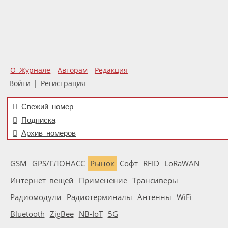
О Журнале
Авторам
Редакция
Войти
|
Регистрация
Свежий номер
Подписка
Архив номеров
GSM
GPS/ГЛОНАСС
Рынок
Софт
RFID
LoRaWAN
Интернет вещей
Применение
Трансиверы
Радиомодули
Радиотерминалы
Антенны
WiFi
Bluetooth
ZigBee
NB-IoT
5G