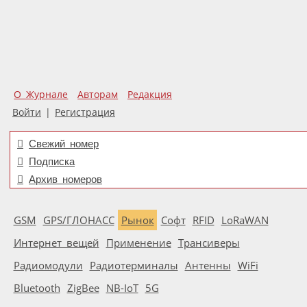
О Журнале
Авторам
Редакция
Войти
|
Регистрация
Свежий номер
Подписка
Архив номеров
GSM
GPS/ГЛОНАСС
Рынок
Софт
RFID
LoRaWAN
Интернет вещей
Применение
Трансиверы
Радиомодули
Радиотерминалы
Антенны
WiFi
Bluetooth
ZigBee
NB-IoT
5G