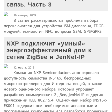
связь. Часть 3
16 января, 2009
В статье рассматриваются проблема выбора
переключателя для устройства ISM-диапазона, EDGE-
модулей, технология NFC, вопросы GSM, GPS/GPRS
NXP подключит «умный»
энергоэффективный дом к
сетям ZigBee и JenNet-IP
12 марта, 2013
Компания NXP Semiconductors анонсировала
доступность семейства JN516x, беспроводных
микроконтроллеров для Интернета вещей, а также
нового оценочного набора, который упрощает
разработку коммерческих ZigBee, JenNet-IP и других
приложений IEEE 802.15.4. Оценочный набор JN516x-
EK001 содержит все необходимые аппаратные и
программные компоненты для разработки продукции: