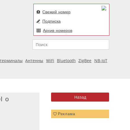
Свежий номер
Подписка
Архив номеров
Поиск
отерминалы
Антенны
WiFi
Bluetooth
ZigBee
NB-IoT
l о
Реклама