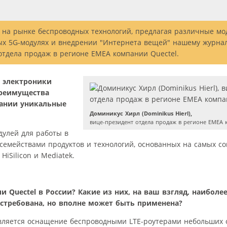
 на рынке беспроводных технологий, предлагая различные мо
вых 5G-модулях и внедрении "Интернета вещей" нашему журнал
 отдела продаж в регионе EMEA компании Quectel.
 электроники
преимущества
пании уникальные
Доминикус Хирл (Dominikus Hierl),
вице-президент отдела продаж в регионе EMEA 
дулей для работы в
 семействами продуктов и технологий, основанных на самых с
iSilicon и Mediatek.
Quectel в России? Какие из них, на ваш взгляд, наиболе
остребована, но вполне может быть применена?
вляется оснащение беспроводными LTE-роутерами небольших 