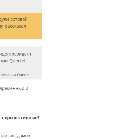
дули сотовой
у рассказал
компании Quectel
овременных и
е перспективные?
офисов, домов