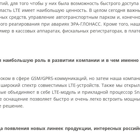
й, для того чтобы у них была возможность быстрого доступа
бласть LTE имеет наибольшую ценность. В целом сегодня важн
ных средств, управление автотранспортным парком и, конечно
ого реагирования при авариях ЭРА-ГЛОНАСС. Кроме того, наш
мер в кассовых аппаратах, фискальных регистраторах, в плат
л наибольшую роль в развитии компании и в чем именно 
оком в сфере GSM/GPRS-коммуникаций, но затем наша компан
 широкий спектр совместимых LTE-устройств. Также мы открыл
ые объединяют в себе LTE-модуль и прикладной процессор S
ое оснащение позволяет быстро и очень легко встроить мощн
е решение.
а появления новых линеек продукции, интересных россий