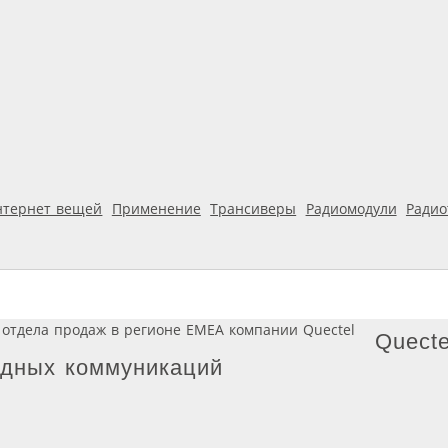
нтернет вещей
Применение
Трансиверы
Радиомодули
Ради
Quecte
одных коммуникаций