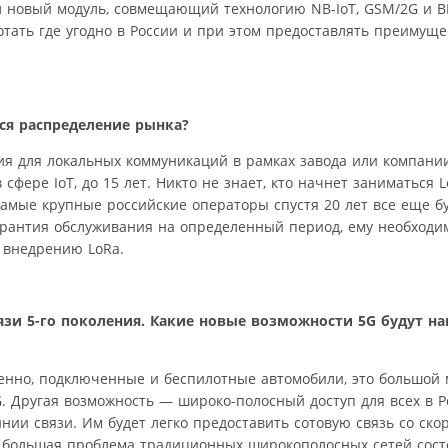
л новый модуль, совмещающий технологию NB-IoT, GSM/2G и BL
отать где угодно в России и при этом предоставлять преимущес
ся распределение рынка?
ия для локальных коммуникаций в рамках завода или компани
сфере IoT, до 15 лет. Никто не знает, кто начнет заниматься L
 самые крупные российские операторы спустя 20 лет все еще бу
арантия обслуживания на определенный период, ему необходим
о внедрению LoRa.
язи 5-го поколения. Какие новые возможности 5G будут н
твенно, подключенные и беспилотные автомобили, это большой 
. Другая возможность — широко-полосный доступ для всех в Р
нии связи. Им будет легко предоставить сотовую связь со ск
я большая проблема традиционных широкополосных сетей состо