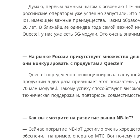
— Думаю, первым важным шагом к освоению LTE низк
российские операторы уже успешно запустили. Это 
IoT, имеющей важные преимущества. Таким образом,
20 лет. В ближайшие один-два года самой важной ин
Quectel, у нас уже есть 5G-модули. Это очень знач
— На рынке России присутствует множество деш
они конкурировать с продуктами Quectel?
— Quectel определенно эволюционировал в крупней
продукции в два раза превышает этот показатель у
70 млн модулей. Такому успеху способствуют высоко
техническая поддержка и, повторюсь, совместимость
— Как вы смотрите на развитие рынка NB-IoT?
— Сейчас покрытие NB-IoT достигло очень хорошего
обеспечил, например, оператор МТС. Вот почему нач