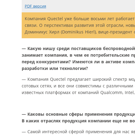
PDF версия
Компания Quectel уже больше восьми лет работает
связи. О перспективах развития этой отрасли, но
Доминикус Хирл (Dominikus Hierl), вице-президент
— Какую нишу среди поставщиков беспроводной
занимает компания, в чем ее потребительские 
перед конкурентами? Имеются ли в активе ком
разработки или технологии?
— Компания Quectel предлагает широкий спектр мо
сотовых сетях, и все они совместимы с различными
известных платформах от компаний Qualcomm, Intel, H
— Каковы основные сферы применения продукции 
В каких отраслях продукция компании еще не в
— Самой интересной сферой применения для нас я