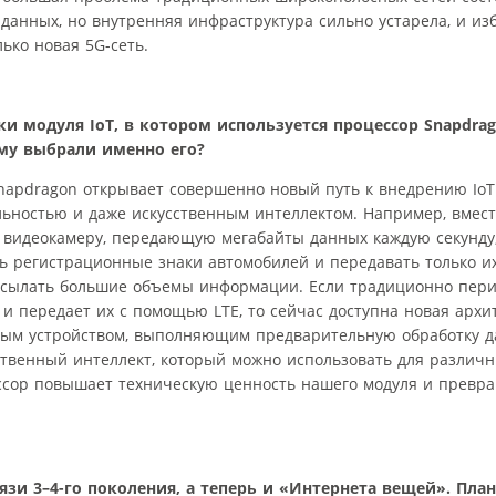
данных, но внутренняя инфраструктура сильно устарела, и изб
ько новая 5G-сеть.
 модуля IоT, в котором используется процессор Snapdra
ему выбрали именно его?
apdragon открывает совершенно новый путь к внедрению IoT
льностью и даже искусственным интеллектом. Например, вмест
 видеокамеру, передающую мегабайты данных каждую секунду
ть регистрационные знаки автомобилей и передавать только их
посылать большие объемы информации. Если традиционно пер
и передает их с помощью LTE, то сейчас доступна новая архит
ным устройством, выполняющим предварительную обработку д
твенный интеллект, который можно использовать для различны
ессор повышает техническую ценность нашего модуля и превра
зи 3–4-го поколения, а теперь и «Интернета вещей». План