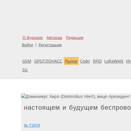
О Журнале
Авторам
Редакция
Войти
|
Регистрация
GSM
GPS/ГЛОНАСС
Рынок
Софт
RFID
LoRaWAN
И
5G
настоящем и будущем беспров
№ 1’2019