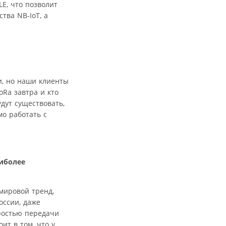
E, что позволит
тва NB-IoT, а
и, но наши клиенты
oRa завтра и кто
дут существовать,
о работать с
аиболее
мировой тренд,
оссии, даже
оростью передачи
ит в том, что у