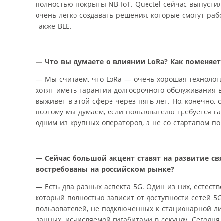
полностью покрыты NB-IoT. Quectel сейчас выпусти
очень легко создавать решения, которые смогут раб
также BLE.
— Что вы думаете о влиянии LoRa? Как поменяет
— Мы считаем, что LoRa — очень хорошая технолог
хотят иметь гарантии долгосрочного обслуживания в 
выживет в этой сфере через пять лет. Но, конечно,
поэтому мы думаем, если пользователю требуется г
одним из крупных операторов, а не со стартапом п
— Сейчас большой акцент ставят на развитие св
востребованы на российском рынке?
— Есть два разных аспекта 5G. Один из них, естес
который полностью зависит от доступности сетей 5G
пользователей, не подключенных к стационарной ли
данных, исчисляемой гигабитами в секунду. Сегодн