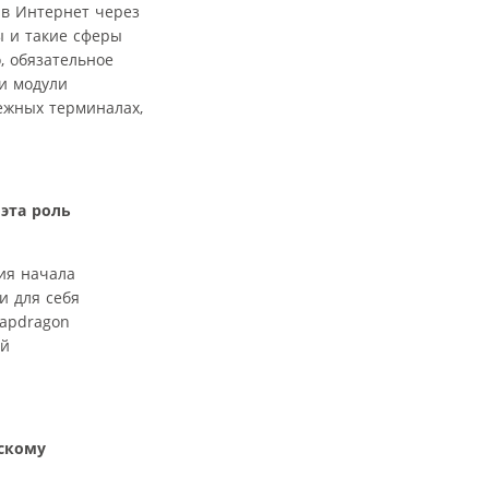
 в Интернет через
ы и такие сферы
, обязательное
и модули
ежных терминалах,
эта роль
ия начала
и для себя
napdragon
ый
скому