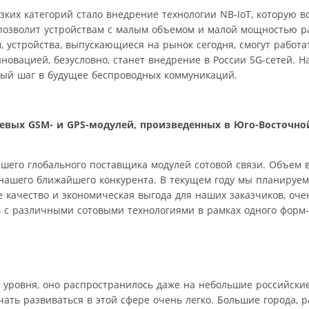
их категорий стало внедрение технологии NB-IoT, которую в
позволит устройствам с малым объемом и малой мощностью ра
 устройства, выпускающиеся на рынок сегодня, смогут работ
новацией, безусловно, станет внедрение в России 5G-сетей. Н
имый шаг в будущее беспроводных коммуникаций.
евых GSM- и GPS-модулей, произведенных в Юго-Восточно
шего глобального поставщика модулей сотовой связи. Объем
 нашего ближайшего конкурента. В текущем году мы планируем
е качество и экономическая выгода для наших заказчиков, оч
 с различными сотовыми технологиями в рамках одного форм-фа
 уровня, оно распространилось даже на небольшие российские
ать развиваться в этой сфере очень легко. Большие города, р