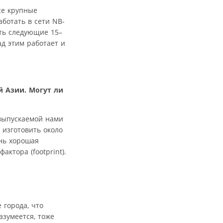
се крупные
ботать в сети NB-
ать следующие 15–
ад этим работает и
й Азии. Могут ли
 выпускаемой нами
 изготовить около
ень хорошая
ктора (footprint).
 города, что
азумеется, тоже