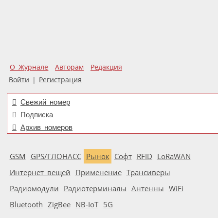
О Журнале
Авторам
Редакция
Войти
|
Регистрация
Свежий номер
Подписка
Архив номеров
GSM
GPS/ГЛОНАСС
Рынок
Софт
RFID
LoRaWAN
Интернет вещей
Применение
Трансиверы
Радиомодули
Радиотерминалы
Антенны
WiFi
Bluetooth
ZigBee
NB-IoT
5G