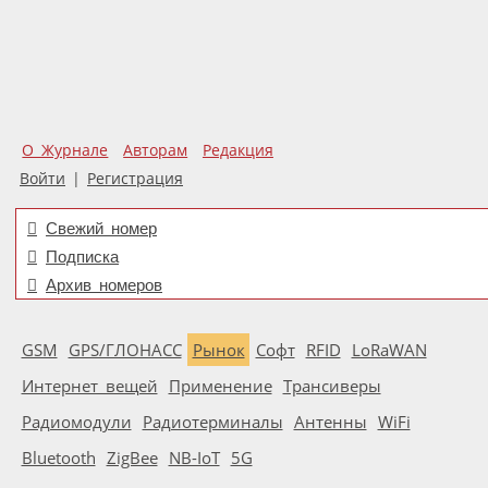
О Журнале
Авторам
Редакция
Войти
|
Регистрация
Свежий номер
Подписка
Архив номеров
GSM
GPS/ГЛОНАСС
Рынок
Софт
RFID
LoRaWAN
Интернет вещей
Применение
Трансиверы
Радиомодули
Радиотерминалы
Антенны
WiFi
Bluetooth
ZigBee
NB-IoT
5G