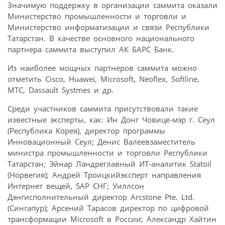
Значимую поддержку в организации саммита оказали
Министерство промышленности и торговли и
Министерство информатизации и связи Республики
Татарстан. В качестве основного национального
партнера саммита выступил АК БАРС Банк.
Из наиболее мощных партнеров саммита можно
отметить Cisco, Huawei, Microsoft, Neoflex, Softline,
МТС, Dassault Systmes и др.
Среди участников саммита присутствовали такие
известные эксперты, как: Ин Донг Човице-мэр г. Сеул
(Республика Корея), директор программы
Инновационный Сеул; Денис Валеевзаместитель
министра промышленности и торговли Республики
Татарстан; Эйнар Ландреглавный ИТ-аналитик Statoil
(Норвегия); Андрей Троицкийэксперт направления
Интернет вещей, SAP СНГ; Уиллсон
Дэнгисполнительный директор Arcstone Pte. Ltd.
(Сингапур); Арсений Тарасов директор по цифровой
трансформации Microsoft в России; Александр Хайтин