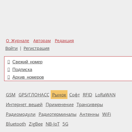
О Журнале
Авторам
Редакция
Войти
|
Регистрация
Свежий номер
Подписка
Архив номеров
GSM
GPS/ГЛОНАСС
Рынок
Софт
RFID
LoRaWAN
Интернет вещей
Применение
Трансиверы
Радиомодули
Радиотерминалы
Антенны
WiFi
Bluetooth
ZigBee
NB-IoT
5G