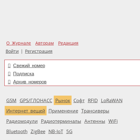
О Журнале
Авторам
Редакция
Войти
|
Регистрация
Свежий номер
Подписка
Архив номеров
GSM
GPS/ГЛОНАСС
Рынок
Софт
RFID
LoRaWAN
Интернет вещей
Применение
Трансиверы
Радиомодули
Радиотерминалы
Антенны
WiFi
Bluetooth
ZigBee
NB-IoT
5G