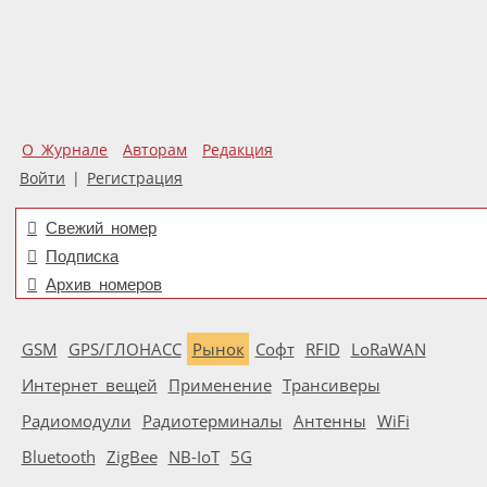
О Журнале
Авторам
Редакция
Войти
|
Регистрация
Свежий номер
Подписка
Архив номеров
GSM
GPS/ГЛОНАСС
Рынок
Софт
RFID
LoRaWAN
Интернет вещей
Применение
Трансиверы
Радиомодули
Радиотерминалы
Антенны
WiFi
Bluetooth
ZigBee
NB-IoT
5G