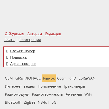
О Журнале
Авторам
Редакция
Войти
|
Регистрация
Свежий номер
Подписка
Архив номеров
GSM
GPS/ГЛОНАСС
Рынок
Софт
RFID
LoRaWAN
Интернет вещей
Применение
Трансиверы
Радиомодули
Радиотерминалы
Антенны
WiFi
Bluetooth
ZigBee
NB-IoT
5G