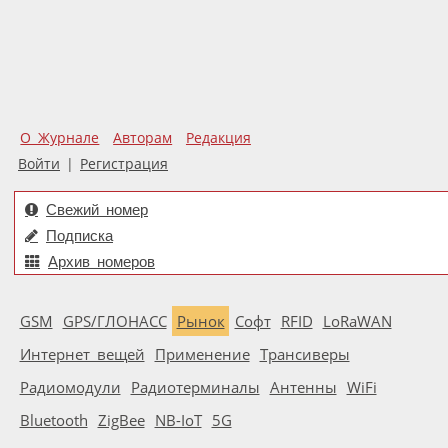
О Журнале
Авторам
Редакция
Войти
|
Регистрация
Свежий номер
Подписка
Архив номеров
GSM
GPS/ГЛОНАСС
Рынок
Софт
RFID
LoRaWAN
Интернет вещей
Применение
Трансиверы
Радиомодули
Радиотерминалы
Антенны
WiFi
Bluetooth
ZigBee
NB-IoT
5G