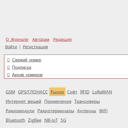
О Журнале
Авторам
Редакция
Войти
|
Регистрация
Свежий номер
Подписка
Архив номеров
GSM
GPS/ГЛОНАСС
Рынок
Софт
RFID
LoRaWAN
Интернет вещей
Применение
Трансиверы
Радиомодули
Радиотерминалы
Антенны
WiFi
Bluetooth
ZigBee
NB-IoT
5G