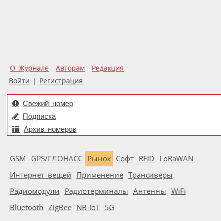
О Журнале
Авторам
Редакция
Войти
|
Регистрация
Свежий номер
Подписка
Архив номеров
GSM
GPS/ГЛОНАСС
Рынок
Софт
RFID
LoRaWAN
Интернет вещей
Применение
Трансиверы
Радиомодули
Радиотерминалы
Антенны
WiFi
Bluetooth
ZigBee
NB-IoT
5G