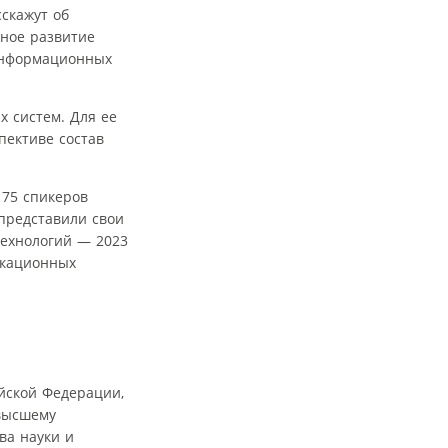
скажут об
ное развитие
информационных
х систем. Для ее
пективе состав
 75 спикеров
представили свои
технологий — 2023
икационных
йской Федерации,
 высшему
ва науки и