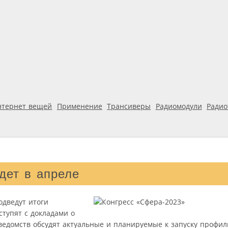
нтернет вещей
Применение
Трансиверы
Радиомодули
Ради
дет в апреле
одведут итоги
ступят с докладами о
ведомств обсудят актуальные и планируемые к запуску профи