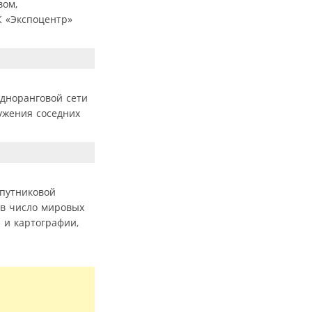
вом,
К «Экспоцентр»
дноранговой сети
ужения соседних
спутниковой
 в число мировых
 и картографии,