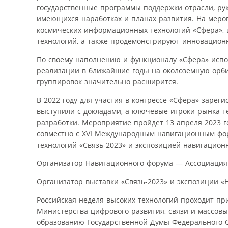
государственные программы поддержки отрасли, ру
имеющихся наработках и планах развития. На меро
космических информационных технологий «Сфера»,
технологий, а также продемонстрируют инновацион
По своему наполнению и функционалу «Сфера» испол
реализации в ближайшие годы на околоземную орбит
группировок значительно расширится.
В 2022 году для участия в конгрессе «Сфера» зарег
выступили с докладами, а ключевые игроки рынка 
разработки. Мероприятие пройдет 13 апреля 2023 г
совместно с XVI Международным навигационным ф
технологий «Связь-2023» и экспозицией навигационн
Организатор Навигационного форума — Ассоциация
Организатор выставки «Связь-2023» и экспозиции «
Российская неделя высоких технологий проходит п
Министерства цифрового развития, связи и массов
образованию Государственной Думы Федерального С