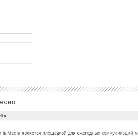
ресно
dia
om & Media является площадкой для ежегодных коммуникаций 