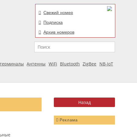
Свежий номер
Подписка
Архив номеров
Поиск
отерминалы
Антенны
WiFi
Bluetooth
ZigBee
NB-IoT
Реклама
льные