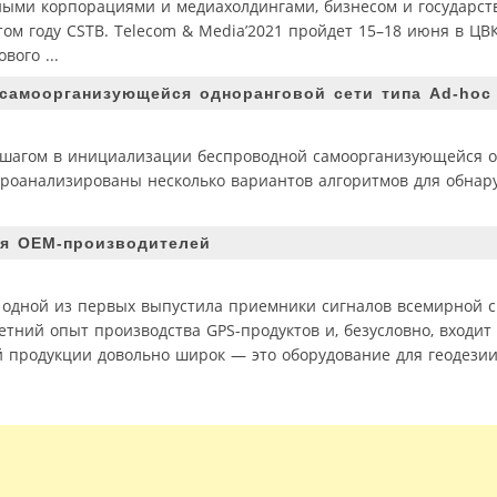
ными корпорациями и медиахолдингами, бизнесом и государст
м году CSTB. Telecom & Media’2021 пройдет 15–18 июня в ЦВ
вого ...
 самоорганизующейся одноранговой сети типа Ad-hoc
 шагом в инициализации беспроводной самоорганизующейся о
проанализированы несколько вариантов алгоритмов для обнар
ля OEM-производителей
d. одной из первых выпустила приемники сигналов всемирной 
тний опыт производства GPS-продуктов и, безусловно, входит
й продукции довольно широк — это оборудование для геодезии