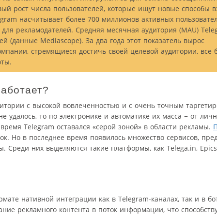
чивый рост числа пользователей, которые ищут новые способы 
gram насчитывает более 700 миллионов активных пользовател
 для рекламодателей. Средняя месячная аудитория (MAU) Tele
ей (данные Mediascope). За два года этот показатель вырос
омпании, стремящиеся достичь своей целевой аудитории, все 
оты.
работает?
удитории с высокой вовлеченностью и с очень точным таргети
е удалось, то по электронике и автоматике их масса − от лич
 время Telegram оставался «серой зоной» в области рекламы.
П
ок. Но в последнее время появилось множество сервисов, пр
реди них выделяются такие платформы, как Telega.in, Epicsta
рмате нативной интеграции как в Telegram-каналах, так и в бо
ание рекламного контента в поток информации, что способств