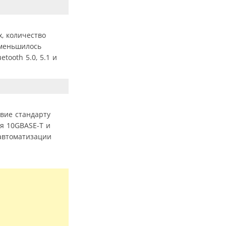
, количество
уменьшилось
tooth 5.0, 5.1 и
твие стандарту
я 10GBASE-T и
 автоматизации