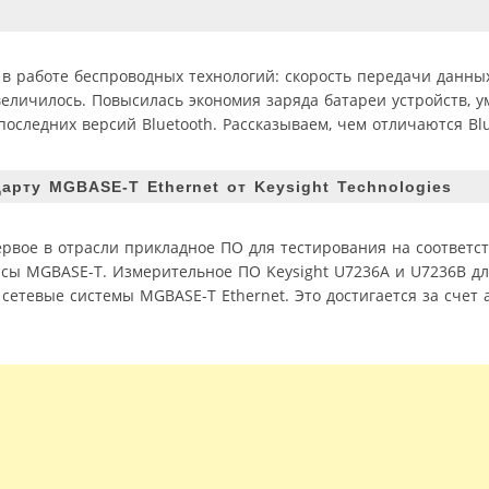
 в работе беспроводных технологий: скорость передачи данных
величилось. Повысилась экономия заряда батареи устройств, 
оследних версий Bluetooth. Рассказываем, чем отличаются Blue
арту MGBASE-T Ethernet от Keysight Technologies
ервое в отрасли прикладное ПО для тестирования на соответс
сы MGBASE-T. Измерительное ПО Keysight U7236A и U7236B дл
етевые системы MGBASE-T Ethernet. Это достигается за счет