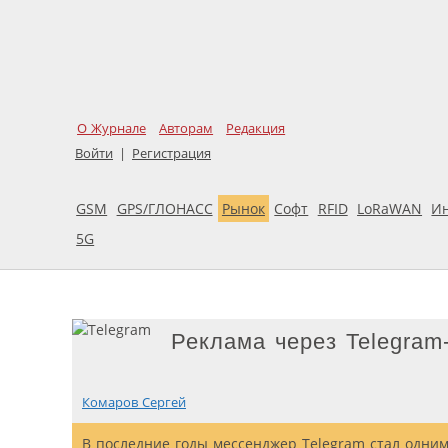
О Журнале
Авторам
Редакция
Войти
|
Регистрация
GSM
GPS/ГЛОНАСС
Рынок
Софт
RFID
LoRaWAN
И
5G
Реклама через Telegram
Комаров Сергей
В последние годы мессенджер Telegram стал одни