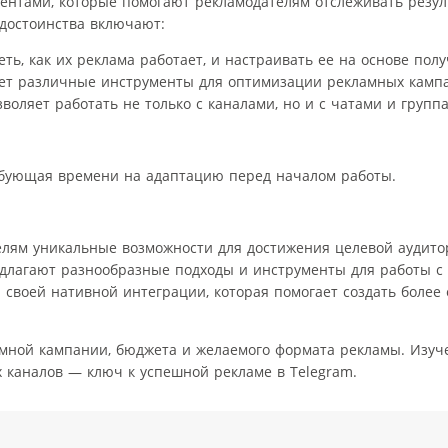
ментами, которые помогают рекламодателям отслеживать резул
 достоинства включают:
ть, как их реклама работает, и настраивать ее на основе пол
ет различные инструменты для оптимизации рекламных камп
воляет работать не только с каналами, но и с чатами и групп
ебующая времени на адаптацию перед началом работы.
елям уникальные возможности для достижения целевой аудито
t, предлагают разнообразные подходы и инструменты для работы с
я своей нативной интеграции, которая помогает создать более
амной кампании, бюджета и желаемого формата рекламы. Изуч
 каналов — ключ к успешной рекламе в Telegram.