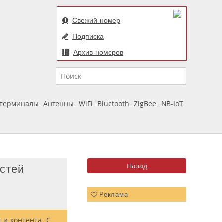
Свежий номер
Подписка
Архив номеров
Поиск
отерминалы
Антенны
WiFi
Bluetooth
ZigBee
NB-IoT
стей
Реклама
 и контента. С