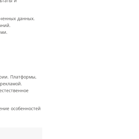
ьтаты и
ученных данных.
аний.
ами.
рии. Платформы,
 рекламой.
 естественное
ение особенностей