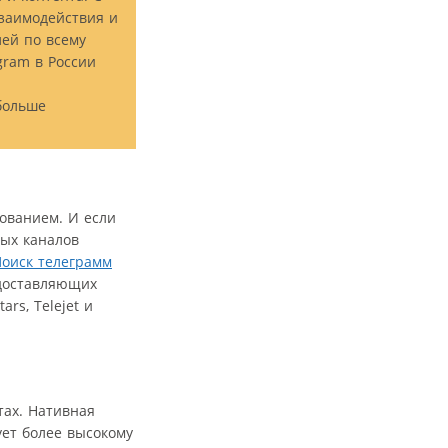
взаимодействия и
ей по всему
gram в России
больше
рованием. И если
ных каналов
оиск телеграмм
едоставляющих
rs, Telejet и
тах. Нативная
ует более высокому