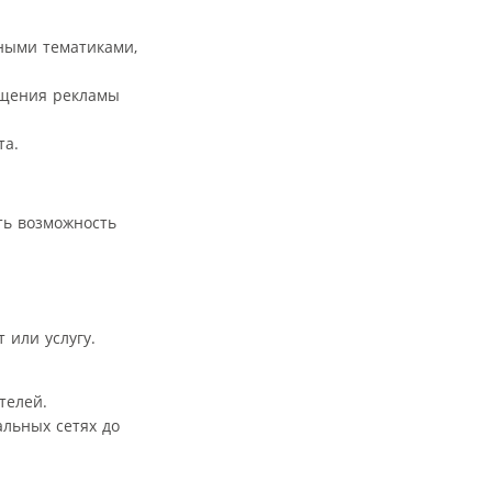
ными тематиками,
ещения рекламы
та.
сть возможность
 или услугу.
телей.
льных сетях до