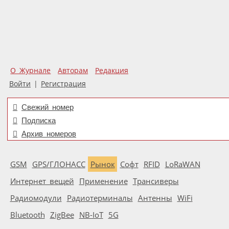
О Журнале
Авторам
Редакция
Войти
|
Регистрация
Свежий номер
Подписка
Архив номеров
GSM
GPS/ГЛОНАСС
Рынок
Софт
RFID
LoRaWAN
Интернет вещей
Применение
Трансиверы
Радиомодули
Радиотерминалы
Антенны
WiFi
Bluetooth
ZigBee
NB-IoT
5G