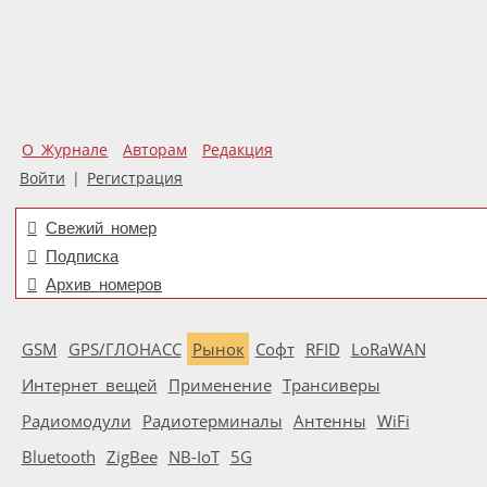
О Журнале
Авторам
Редакция
Войти
|
Регистрация
Свежий номер
Подписка
Архив номеров
GSM
GPS/ГЛОНАСС
Рынок
Софт
RFID
LoRaWAN
Интернет вещей
Применение
Трансиверы
Радиомодули
Радиотерминалы
Антенны
WiFi
Bluetooth
ZigBee
NB-IoT
5G